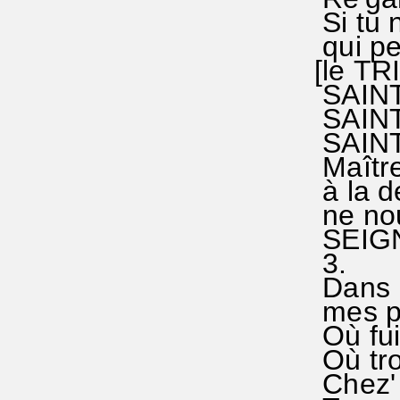
Si tu n
qui peu
[le TR
SAINT°,
SAINT°,
SAINT ,
Maître
à la de
ne nou
SEIGN
3.
Dans l
mes pé
Où fui
Où trou
Chez' to