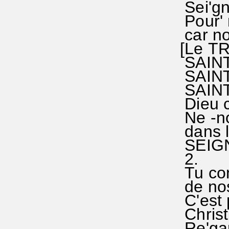
Sei'gneu
Pour' 
car nou
[Le TR
SAINT°,
SAINT°,
SAINT, 
Dieu c
Ne -no
dans l
SEIGNE
2.
Tu con
de nos
C'est p
Christ,
Re'gard