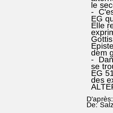
le sec
- C'est
EG que 
Elle re
exprim
Gottis
Episte
dem ga
- Dans 
se trou
EG 518
des ex
ALTE
D'après:
De: Salz