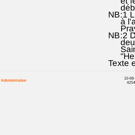
et le T
début d
NB:1 Le
à l'act
Prayer"
NB:2 Da
deux p
Saint°,t
"Hei°li
Texte e
10-08-
Administration
42546