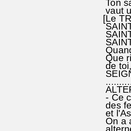
Ton sa
vaut un
[Le TR
SAINT°,
SAINT°,
SAINT ,
Quand 
Que ri
de toi,
SEIGN
...........
ALTE
- Ce c
des fe
et l'A
On a a
alterne