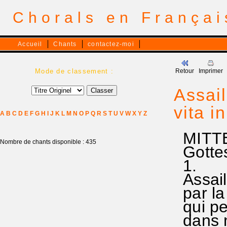
Chorals en França
Accueil
Chants
contactez-moi
Mode de classement :
Retour
Imprimer
Assai
vita i
A
B
C
D
E
F
G
H
I
J
K
L
M
N
O
P
Q
R
S
T
U
V
W
X
Y
Z
MITTE
Nombre de chants disponible : 435
Gotte
1.
Assaill
par la 
qui pe
dans no