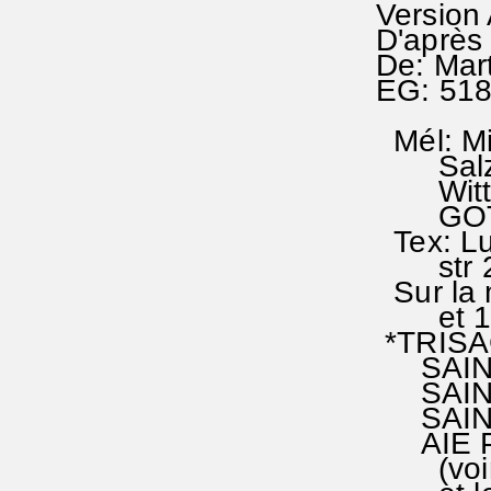
Version
D'après 
De: Mart
EG: 51
Mél: Mit
Salzbo
Witten
GOTTE
Tex: Luh
str 2 
Sur la 
et 14 
*TRISAG
SAINT°,
SAINT°,
SAINT,t
AIE PI
(voir l