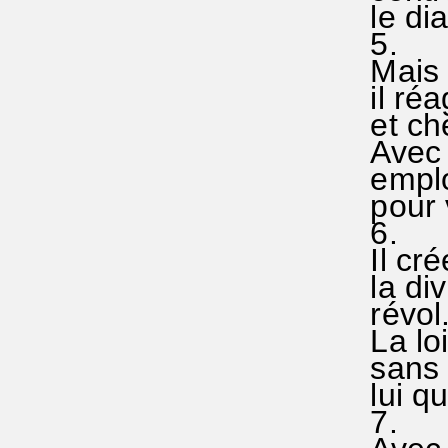
le diab
5.
Mais l
il réag
et cher
Avec fo
emploie
pour va
6.
Il crée
la divi
révol.-
La loi 
sans tr
lui qui
7.