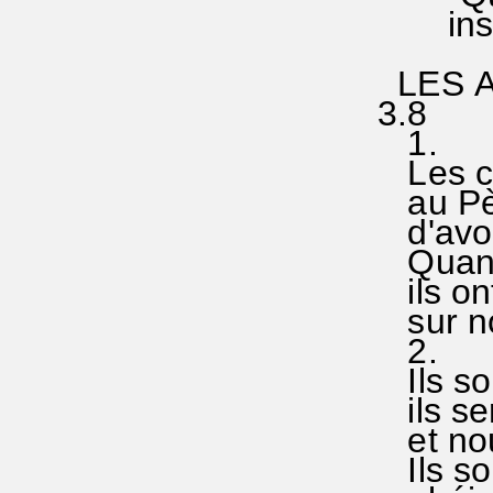
insinu
LES AN
1.
Les ch
au Pèr
d'avoir
Quand v
ils ont 
sur nou
2.
Ils son
ils ser
et nous
Ils son