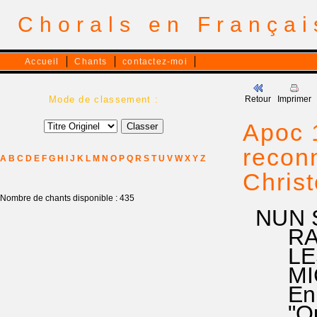
Chorals en França
Accueil
Chants
contactez-moi
Mode de classement :
Retour
Imprimer
Apoc 1
reconn
A
B
C
D
E
F
G
H
I
J
K
L
M
N
O
P
Q
R
S
T
U
V
W
X
Y
Z
Christ
Nombre de chants disponible : 435
NUN S
RA 14
LES A
MICHA
En héb
"Qui 