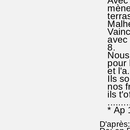
Avec s
mène la
terras.
Malheu
Vaincus
avec lui
8.
Nous te
pour le
et l'a.
Ils son
nos frè
ils t'of
..........
* Ap 1
D'après: