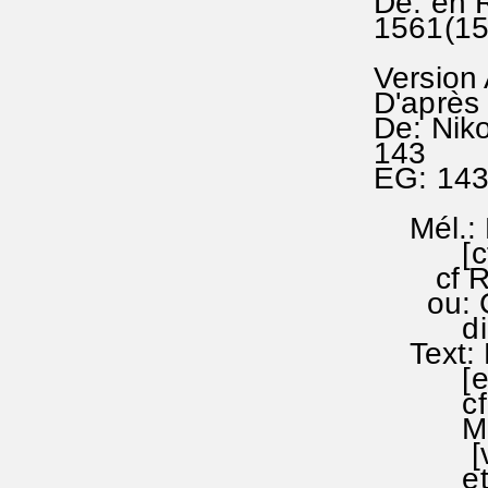
De: en 
1561(15
Version
D'après 
De: Nik
143
EG: 14
Mél.: H
[cf EG
cf RA 
ou: Geh
dieser
Text: N
[en EG
cf l'hy
Melan
[voir 
et: Da