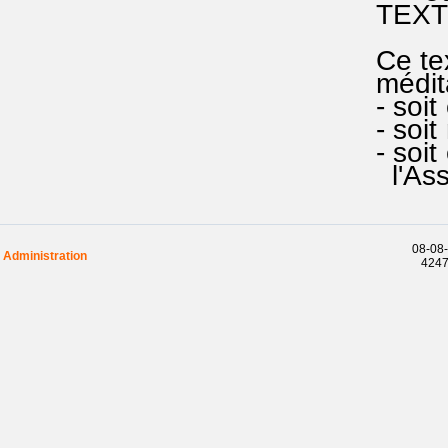
TEXTE e
Ce text
méditat
- soit 
- soit 
- soit 
l'Ass
08-08-
Administration
42476