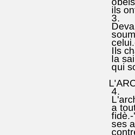
obéissa
ils ont
3.
Devant 
soumis
celui.
Ils ch
la sain
qui so
L'AR
4.
L'archa
a tout 
fidè.-'
ses an
contre l