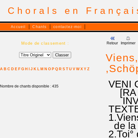
Chorals en França
Accueil
Chants
contactez-moi
Mode de classement :
Retour
Imprimer
Viens,
,Schöp
A
B
C
D
E
F
G
H
I
J
K
L
M
N
O
P
Q
R
S
T
U
V
W
X
Y
Z
VENI C
Nombre de chants disponible : 435
[RA 12
INVOCA
TEXTE 
1.Viens
de la g
2.Toi° 