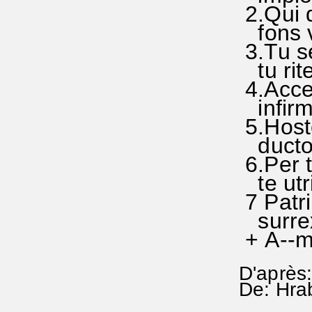
2.Qui d
fons vi
3.Tu se
tu rit
4.Acce
infirma
5.Host
ductor
6.Per 
te utr
7 Patri
surrexi
+ A--m
D'après:
De: Hra