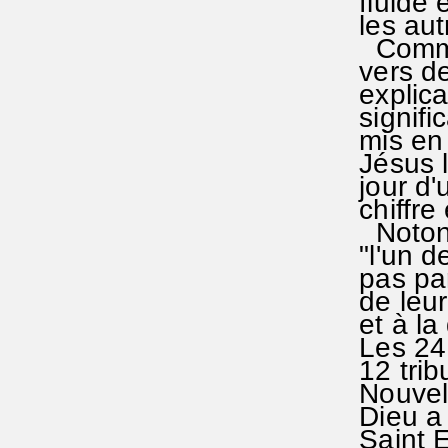
fluide 
les aut
Comment
vers de
explica
signific
mis en r
Jésus le
jour d'u
chiffre 
Notons 
"l'un d
pas par
de leur 
et à la 
Les 24 a
12 tribu
Nouvelle
Dieu a f
Saint E