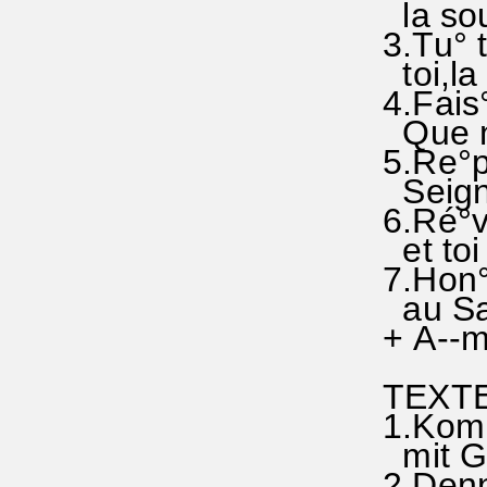
la sour
3.Tu° t
toi,la 
4.Fais°
Que not
5.Re°po
Seigne
6.Ré°vè
et toi 
7.Hon°n
au Sain
+ A--m
TEXTE 
1.Komm
mit Gna
2.Denn°