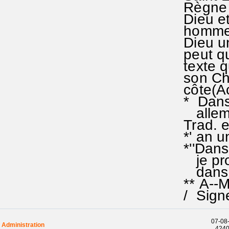
Règne du
Dieu et 
hommes d
Dieu un 
peut que
texte qu
son Chri
côte(A
* Dans l
allemand
Trad. e
*' an un
*''Dans 
je propo
dans le
** A--ME
/ Signe
07-08-
Administration
42408