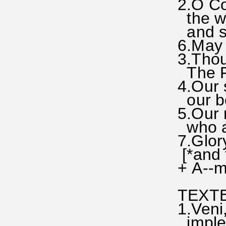
2.O Com
the wel
and so 
6.May 
3.Thou 
The Fat
4.Our s
our bod
5.Our m
who art
7.Glory
[*and t
+ A--m
TEXTE 
1.Veni,
imple s