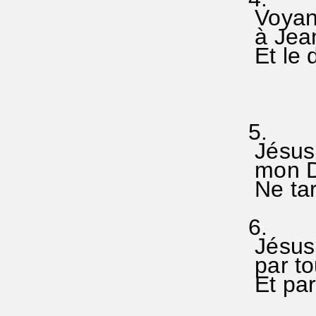
Voyant 
à Jean
Et le d
(Jean
5.
Jésus s
mon D
Ne tard
6.
Jésus d
par to
Et par 