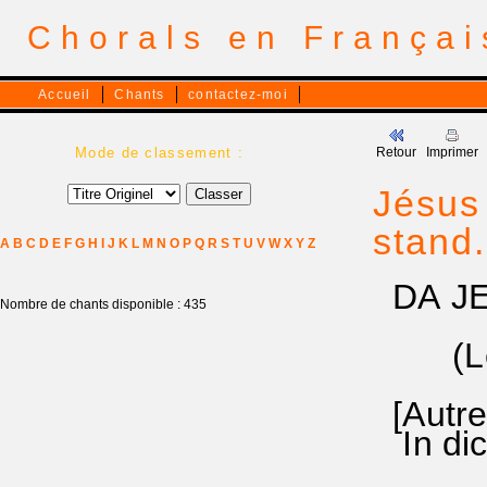
Chorals en França
Accueil
Chants
contactez-moi
Mode de classement :
Retour
Imprimer
Jésus 
stand.
A
B
C
D
E
F
G
H
I
J
K
L
M
N
O
P
Q
R
S
T
U
V
W
X
Y
Z
DA JE
Nombre de chants disponible : 435
(Les 
[Aut
In dich