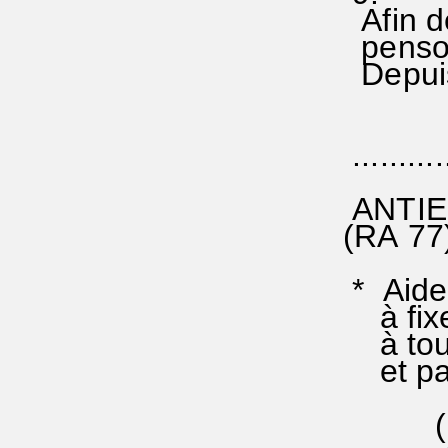
Afin d
penson
Depuis 
...........
ANTIE
(RA 77)
* Aide-
à fixer
à touj
et par
(Peut