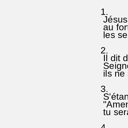
1.
Jésus f
au fort
les se
2.
Il dit 
Seigne
ils ne 
3.
S'étant
"Amen
tu sera
4.