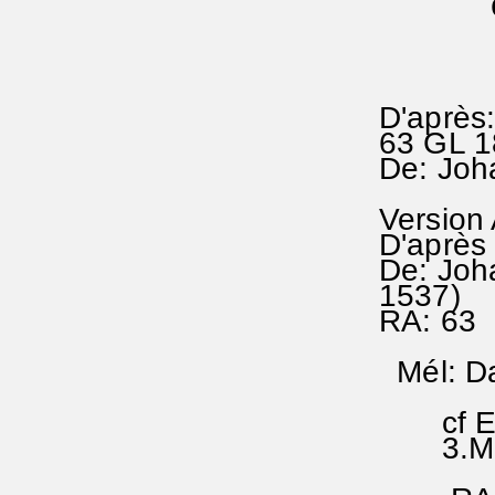
et ap
D'après:
63 GL 1
De: Joh
Version
D'après
De: Joh
1537)
RA: 63
Mél: Da
cf Ev.
3.Mai 1