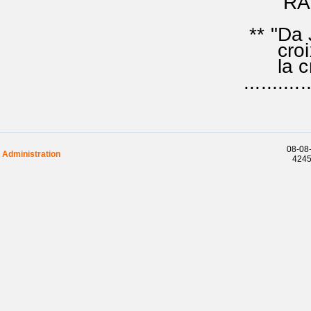
RA 44
** "Da 
croix" 
la croi
...........
08-08-
Administration
42458