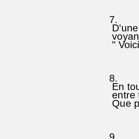
(Jean
7.
D'une p
voyant
" Voici
(Jea
8.
En tout
entre 
Que po
(Luc
9.