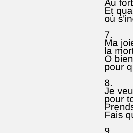
Au fort
Et quan
où s'in
7.
Ma joie
la mor
O bien
pour qu
8.
Je veu
pour to
Prends-
Fais qu
9.