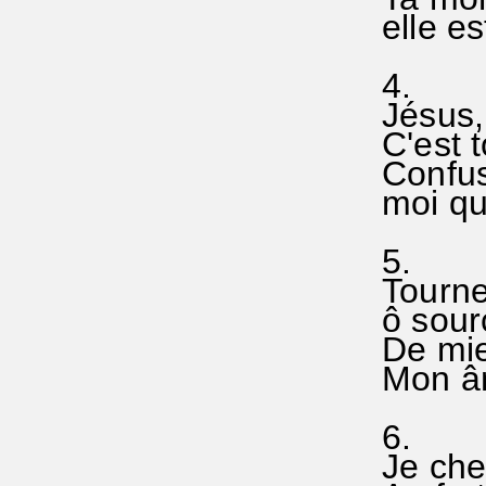
elle es
4.
Jésus, 
C'est 
Confus 
moi qui
5.
Tourne 
ô sourc
De mie
Mon âme
6.
Je che