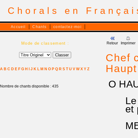
Chorals en França
Accueil
Chants
contactez-moi
Mode de classement :
Retour
Imprimer
Chef 
Haupt
A
B
C
D
E
F
G
H
I
J
K
L
M
N
O
P
Q
R
S
T
U
V
W
X
Y
Z
O HAU
Nombre de chants disponible : 435
Le CH
et pre
MELOD