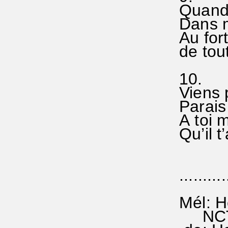
Quand 
Dans m
Au fort
de tout
10.
Viens 
Parais 
A toi m
Qu’il t
...........
Mél: H
NCTC 2