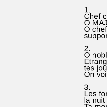
1.
Chef co
O MAJE
O chef 
support
2.
O nobl
Etrange
tes jou
On voit
3.
Les fo
la nuit
Ta mor