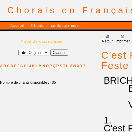
Chorals en França
Accueil
Chants
contactez-moi
Mode de classement :
Retour
Imprimer
C'est 
Feste
A
B
C
D
E
F
G
H
I
J
K
L
M
N
O
P
Q
R
S
T
U
V
W
X
Y
Z
BRICH
Nombre de chants disponible : 435
EG 5
VICTO
1.
C'est P