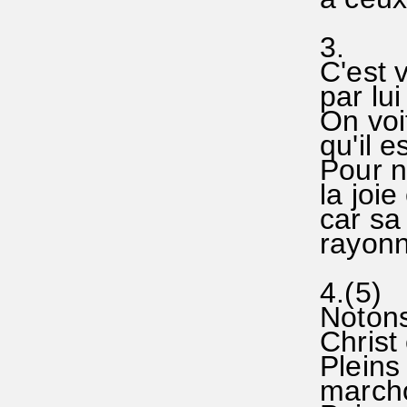
3.
C'est v
par lui
On voi
qu'il e
Pour no
la joie
car sa 
rayonn
4.(5)
Notons
Christ 
Pleins
marcho