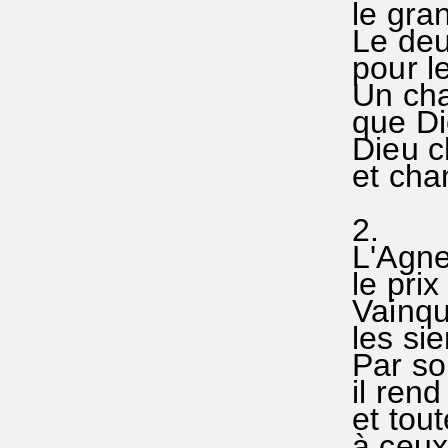
le gra
Le deui
pour 
Un cha
que Die
Dieu c
et chan
2.
L'Agne
le prix
Vainque
les sie
Par so
il rend
et tou
à ceux 