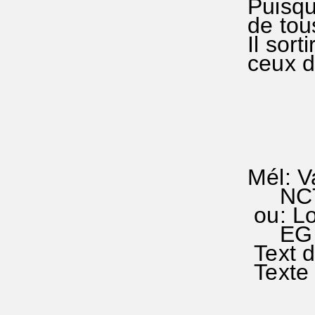
Puisqu
de tou
Il sort
ceux do
Mél: Va
NCTC 
ou: Lo
EG 24
Text d
Texte 