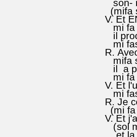
son- r
(mif
V. Et E
mi fa s
il pro
mi faso
R. Avec
mifa sol
il a p
mi fa s
V. Et l
mi faso
R. Je c
(mi fa 
V. Et j
(sol mi
et la v