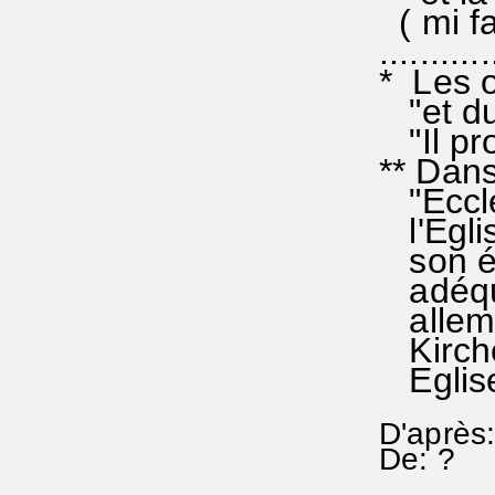
( mi fa
...........
* Les o
"et du 
"Il pro
** Dans
"Eccles
l'Eglis
son épî
adéquat
allema
Kirche"
Egli
D'après
De: ?