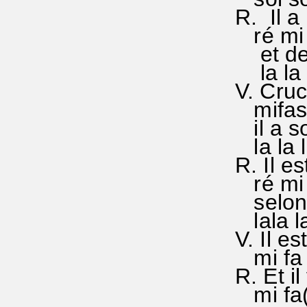
R. Il a
ré mi f
et de 
la la l
V. Cruc
mifasol
il a so
la la la
R. Il es
ré mi f
selon 
lala la
V. Il e
mi fa s
R. Et i
mi fa()