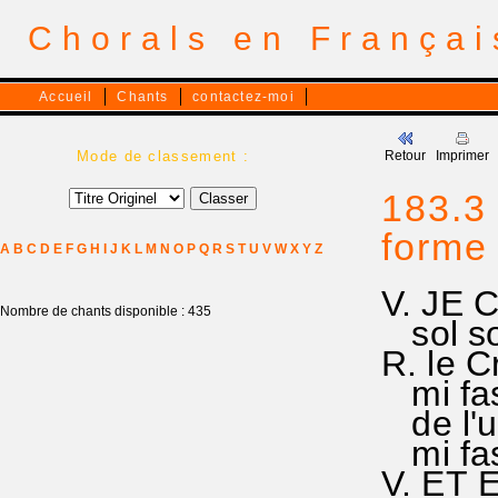
Chorals en França
Accueil
Chants
contactez-moi
Mode de classement :
Retour
Imprimer
183.3
forme
A
B
C
D
E
F
G
H
I
J
K
L
M
N
O
P
Q
R
S
T
U
V
W
X
Y
Z
V. JE 
Nombre de chants disponible : 435
sol sol
R. le C
mi faso
de l'un
mi faso
V. ET 