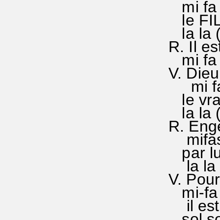
mi fa s
le FIL
la la (
R. Il e
mi fa s
V. Die
mi fa s
le vrai
la la ()
R. Eng
mifasol
par lui
la la l
V. Pour
mi-fa s
il est
sol sol