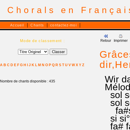
Chorals en França
Accueil
Chants
contactez-moi
Mode de classement :
Retour
Imprimer
Grâce
dir,He
A
B
C
D
E
F
G
H
I
J
K
L
M
N
O
P
Q
R
S
T
U
V
W
X
Y
Z
Wir da
Nombre de chants disponible : 435
Mélodi
sol sol
sol sol
fa#soll
si si° l
fa# fa#