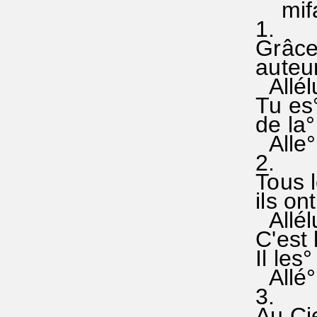
mifa#°s
1.
Grâces
auteur°
Alléluia
Tu es° 
de la°
Alle°lu
2.
Tous le
ils ont
Alléluia
C'est l
Il les°
Allé°lu
3.
Au Ciel