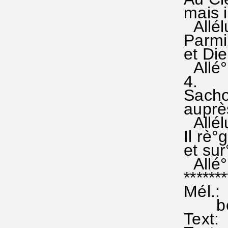
mais il
Allélu i
Parmi° 
et Die
Allé°lu
4.
Sachon
auprès
Allélui
Il rè°g
et sur°
Allé°lu
********
Mél.: 
bei B
Text: 