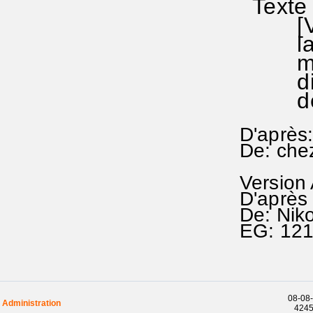
Texte 
[VOIR
la mél
mél du
divers
de m
D'après:
De: che
Version
D'après 
De: Nik
EG: 12
08-08-
Administration
42457