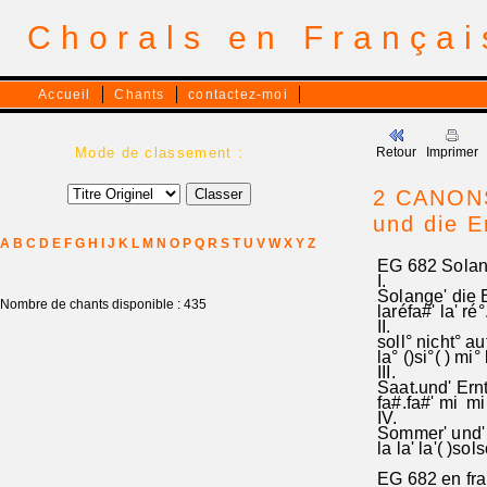
Chorals en França
Accueil
Chants
contactez-moi
Mode de classement :
Retour
Imprimer
2 CANONS
und die E
A
B
C
D
E
F
G
H
I
J
K
L
M
N
O
P
Q
R
S
T
U
V
W
X
Y
Z
EG 682 Solang
I.
Solange' die E
Nombre de chants disponible : 435
laréfa#' la' ré°
II.
soll° nicht° a
la° ()si°( ) mi°
III.
Saat.und' Ernt
fa#.fa#' mi mi,
IV.
Sommer' und' W
la la' la'( )solso
EG 682 en fra