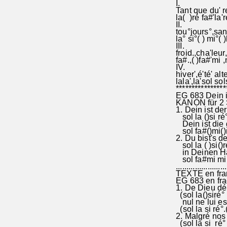
I.
Tant que du' re
la( )ré fa#'la'r
II.
tou°jours°,san
la° si°( ) mi°( )
III.
froid.,cha'leu
fa#.,( )fa#'mi ,
IV.
hiver',é'té' alt
lala',la'sol sol
****************
EG 683 Dein i
KANON für 2
1. Dein ist de
sol la ()si ré°r
Dein 
sol fa#()mi()r
2. Du bist's de
sol la ( )si()ré
in Deinen Hän
sol fa#mi mi°.
........................
TEXTE en fra
EG 683 en fra
1. De Dieu dép
(sol la()siré° r
nul ne lui est°
(sol la si ré°.(
2. Malgré nos 
(sol la si ré° r