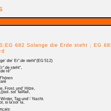
is
| par Georges Pfalzgraf
:EG 682 Solange die Erde steht ; EG 683
rd
e' die' Er°.de steht°(EG 512)
r°.de steht°,
.de ré°
uf°hören
 laré
e, Frost. und' Hitze,
()sol. sol' fa#fa#,
inter, Tag und'-' Nacht.
l, si la'sol' la.
nçais: