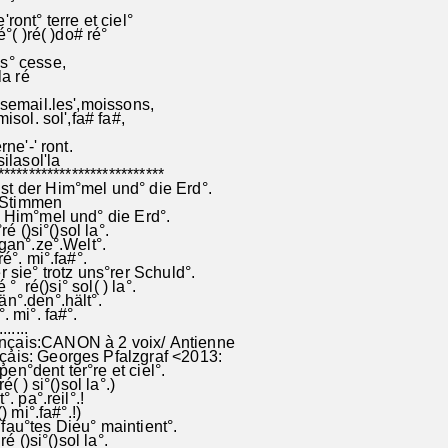
'ront° terre et ciel°
é°( )ré( )do# ré°
s° cesse,
la ré
r,semail.les',moissons,
misol. sol',fa# fa#,
erne'-' ront.
silasol'la
***************************
st der Him°mel und° die Erd°.
 Stimmen
r Him°mel und° die Erd°.
é ()si°()sol la°.
ist die gan°.ze°.Welt°.
é°. mi°.fa#°.
r sie° trotz uns°rer Schuld°.
 ° ré()si° sol( ) la°.
°.den°.hält°.
 mi°. fa#°.
.......
nçais:CANON à 2 voix/ Antienne
çais: Georges Pfalzgraf <2013:
en°dent ter°re et ciel°.
é( ) si°()sol la°.)
. pa°.reil°.!
) mi°.fa#°.!)
fau°tes Dieu° maintient°.
é ()si°()sol la°.