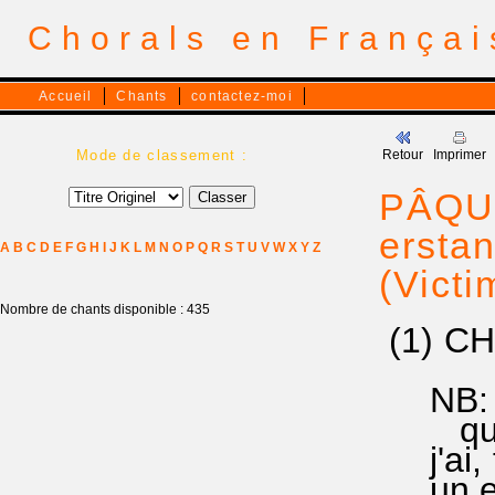
Chorals en França
Accueil
Chants
contactez-moi
Mode de classement :
Retour
Imprimer
PÂQUES
erstan
A
B
C
D
E
F
G
H
I
J
K
L
M
N
O
P
Q
R
S
T
U
V
W
X
Y
Z
(Victi
Nombre de chants disponible : 435
(1) CH
NB: le
que l'
j'ai, t
un eff