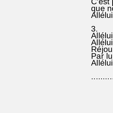
C'est p
que no
Allélui
3.
Allélui
Allélui
Réjoui
Par lui
Allélui
..........