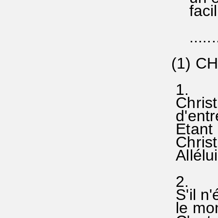
facilit
.........
(1) C
1.
Christ 
d'entr
Etant 
Christ
Allélui
2.
S'il n'
le m