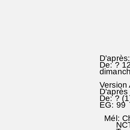
D'après:
De: ? 1
dimanch
Version
D'après 
De: ? (1
EG: 99 
Mél: Ch
NCTC 2