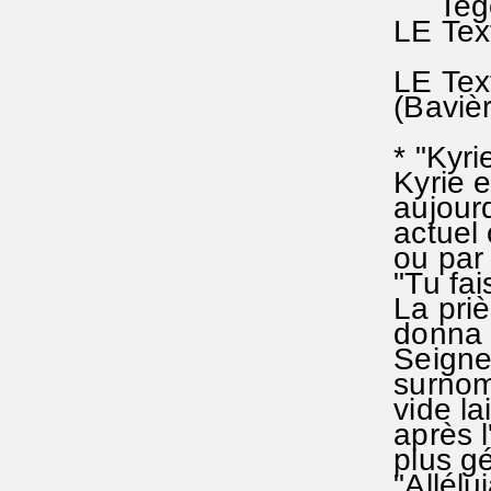
Tegern
LE Texte
(séq
LE Texte
(Bavièr
* "Kyrie
Kyrie el
aujourd'
actuel c
ou par 
"Tu fais
La prièr
donna l
Seigneur
surnomm
vide lai
après l'
plus gén
"Allélui