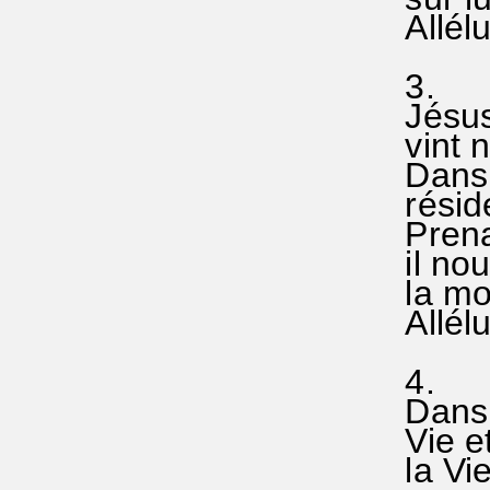
Allélu
3.
Jésus l
vint no
Dans s
réside
Prenan
il nou
la mort
Allélu
4.
Dans u
Vie et 
la Vie,