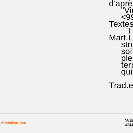
d'après
"Victim
<990-1
Textes:
I Co
Mart.LU
strophe
soit 7x
pleine
termine
qui rap
Trad.et
08-08
Administration
42442