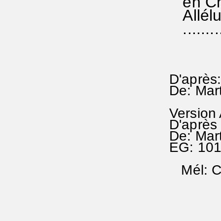
en Chr
Allélu
..........
D'après:
De: Mar
Version
D'après
De: Mar
EG: 10
Mél: Ch
RA
EG 10