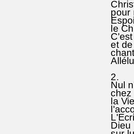
Christ 
pour n
Espoir
le Chri
C'est 
et de 
chanton
Allélu
2.
Nul n'
chez n
la Vie
l'acc
L'Ecrit
Dieu r
sur lui