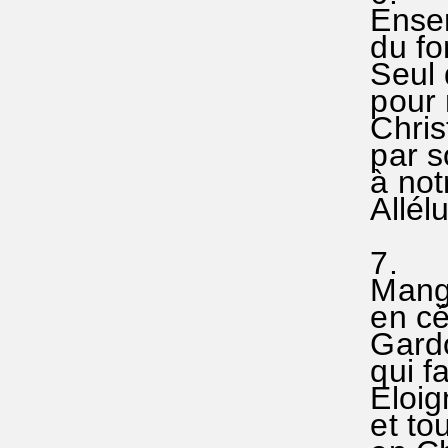
Ensemb
du fon
Seul d
pour no
Christ 
par so
à notre
Allélu
7. (
Mangeo
en cél
Gardon
qui fai
Eloign
et tou