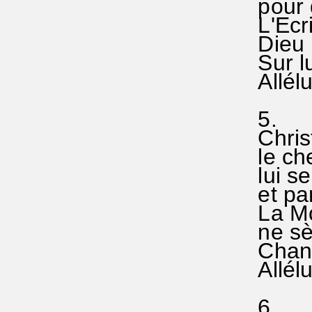
pour q
L'Ecrit
Dieu r
Sur lui
Allélu
5. 
Christ
le chef
lui se
et par 
La Mor
ne sèm
Chanto
Allél
6.