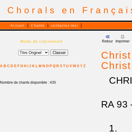
Chorals en França
Accueil
Chants
contactez-moi
Mode de classement :
Retour
Imprimer
Christ
Christ
A
B
C
D
E
F
G
H
I
J
K
L
M
N
O
P
Q
R
S
T
U
V
W
X
Y
Z
CHRIS
Nombre de chants disponible : 435
RA 93 
1.