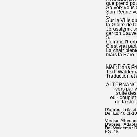
que prend pour
Sa voix vous di
Son Règne veu
4.
Sur la Ville qu'
la Gloire de D
Jérusalem-, so
car ton Sauveu
5.
Comme l'herbe 
C'est vrai part
La chair bient
mais la Paro-l
.......................
Mél.: Hans Fr
Text: Waldema
Traduction et 
ALTERNANC
-vers par ver
suite des ri
ou - couplet a
de la strop
D'après: Tröstet
De: Es. 40.,1-1
Version Alleman
D'après : Adapt
De: Waldemar 
EG: 15