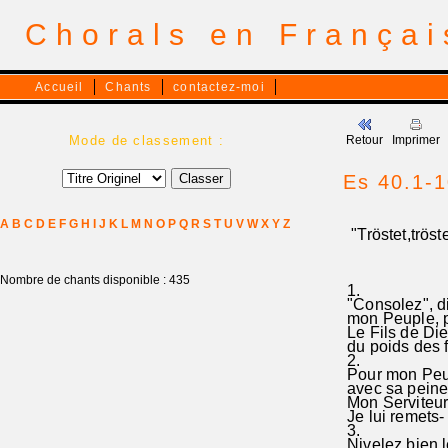
Chorals en França
Accueil
Chants
contactez-moi
Mode de classement :
Retour
Imprimer
Es 40.1-1
A
B
C
D
E
F
G
H
I
J
K
L
M
N
O
P
Q
R
S
T
U
V
W
X
Y
Z
"Tröstet,tröst
Nombre de chants disponible : 435
1.
"Consolez", di
mon Peuple, po
Le Fils de Di
du poids des fa
2.
Pour mon Peup
avec sa peine
Mon Serviteur-
Je lui remets-
3.
Nivelez bien 