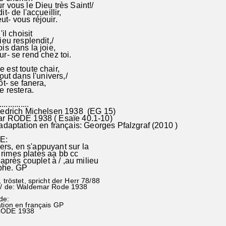
 vous le Dieu très Saint!/
t- de l'accueillir,
t- vous réjouir.
il choisit
ieu resplendit,/
is dans la joie,
r- se rend chez toi.
est toute chair,
out dans l'univers,/
ôt- se fanera,
e restera.
...............
iedrich Michelsen 1938 (EG 15)
r RODE 1938 ( Esaïe 40.1-10)
adaptation en français: Georges Pfalzgraf (2010 )
E:
s, en s'appuyant sur la
mes plates aa bb cc
près couplet à / ,au milieu
he. GP
, tröstet, spricht der Herr 78/88
0/ de: Waldemar Rode 1938
de:
ation en français GP
RODE 1938