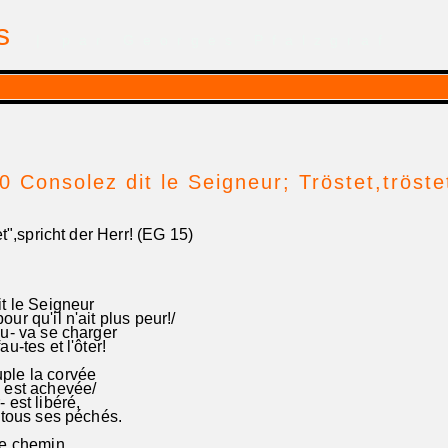
is
| par Georges Pfalzgraf
0 Consolez dit le Seigneur; Tröstet,tröste
et",spricht der Herr! (EG 15)
t le Seigneur
ur qu'il n'ait plus peur!/
eu- va se charger
u-tes et l'ôter!
le la corvée
 est achevée/
 est libéré,
 tous ses péchés.
le chemin