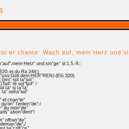
is
| par Georges Pfalzgraf
-toi et chante: Wach auf, mein Herz und s
uf°,mein Herz° und sin°ge° st 1.5.-9.:
.
20; et du Ra 244:)
t°uns Gott dem HER°REN) (EG 320)
()mi° sol la°sol°
 fa#° ré sol°fa#° /
 la° si la°la°
la° solla°sol°
i° et chan°te°
 qu'on° l'enten°de°:/
ur° du mon°de°
aits° abon°dent°!
on° offran°de°
° deman°de°,/
t sa°crifi°ce°,