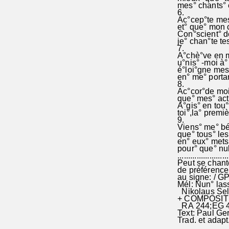
mes° chants° 
6.
Ac°cep°te mes
et° que° mon c
Con°scient° de
je° chan°te te
7.
A°chè°ve en m
u°nis° -moi à°
é°loi°gne mes°
en° me° portan
8.
Ac°cor°de moi°
que° mes° acti
A°gis° en tou°
toi°,la° premiè
9.
Viens° me° b
que° tous° les 
en° eux° mets
pour° que° nu
........................
Peut se chan
de préférence:
au signe: / G
Mél: Nun° las
Nikolaus Seln
+ COMPOSITIO
RA 244;EG 44
Text: Paul Ge
Trad. et adapt