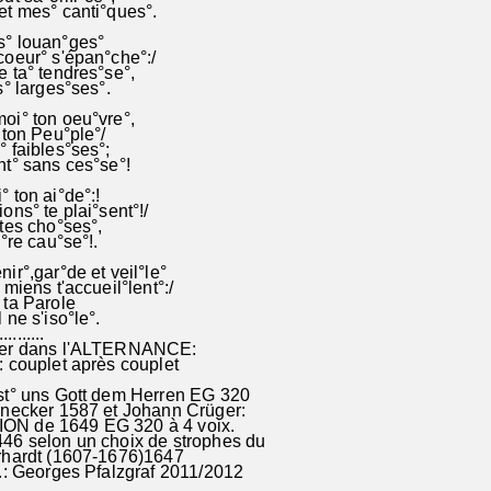
et mes° canti°ques°.
° louan°ges°
oeur° s'épan°che°:/
 ta° tendres°se°,
s° larges°ses°.
oi° ton oeu°vre°,
 ton Peu°ple°/
 faibles°ses°;
t° sans ces°se°!
 ton ai°de°:!
ons° te plai°sent°!/
tes cho°ses°,
°re cau°se°!.
énir°,gar°de et veil°le°
miens t'accueil°lent°:/
 ta Parole
l ne s'iso°le°.
..........
ter dans l'ALTERNANCE:
 couplet après couplet
P
st° uns Gott dem Herren EG 320
ecker 1587 et Johann Crüger:
N de 1649 EG 320 à 4 voix.
6 selon un choix de strophes du
rhardt (1607-1676)1647
.: Georges Pfalzgraf 2011/2012