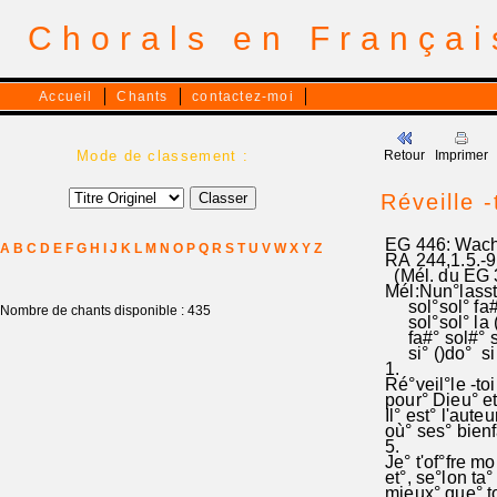
Chorals en França
Accueil
Chants
contactez-moi
Mode de classement :
Retour
Imprimer
Réveille 
EG 446: Wach°a
A
B
C
D
E
F
G
H
I
J
K
L
M
N
O
P
Q
R
S
T
U
V
W
X
Y
Z
RA 244,1.5.-9
(Mél. du EG 3
Mél:Nun°lass
sol°sol° fa# 
Nombre de chants disponible : 435
sol°sol° la ()
fa#° sol#° sol
si° ()do° si 
1.
Ré°veil°le -to
pour° Dieu° et
Il° est° l'aute
où° ses° bienf
5.
Je° t'of°fre m
et°, se°lon ta
mieux° que° tou