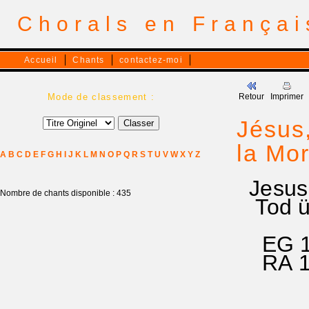
Chorals en França
Accueil
Chants
contactez-moi
Mode de classement :
Retour
Imprimer
Jésus
la Mor
A
B
C
D
E
F
G
H
I
J
K
L
M
N
O
P
Q
R
S
T
U
V
W
X
Y
Z
Jesus 
Nombre de chants disponible : 435
Tod ü
EG 1
RA 