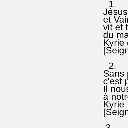
1.
Jésus
et Vai
vit et
du mal
Kyrie 
[Seigne
2.
Sans p
c'est p
Il nou
à notr
Kyrie 
[Seigne
3.