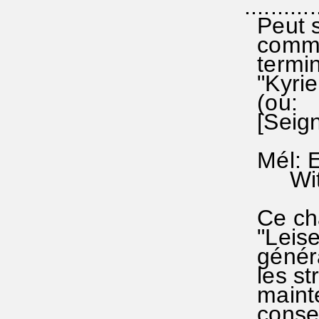
...........
Peut s
comme 
termina
"Kyrie
(ou:
[Seigne
Mél: E
Witte
Ce chan
"Leisen
généra
les st
mainten
conserv