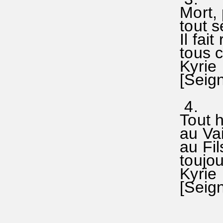
Mort, p
tout s
Il fait
tous ce
Kyrie 
[Seigne
4.
Tout h
au Vai
au Fil
toujour
Kyrie 
[Seigne