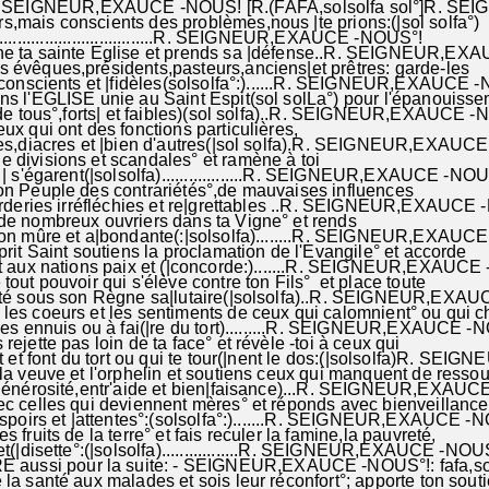
SEIGNEUR,EXAUCE -NOUS! [R.(FAFA,solsolfa sol°]R. S
,mais conscients des problèmes,nous |te prions:(|sol solfa°)
..................................R. SEIGNEUR,EXAUCE -NOUS°!
e ta sainte Eglise et prends sa |défense..R. SEIGNEUR,EX
 évêques,présidents,pasteurs,anciens|et prêtres: garde-les
cients et |fidèles(solsolfa°:)......R. SEIGNEUR,EXAUCE 
s l'EGLISE unie au Saint Espit(sol solLa°) pour l'épanouiss
tous°,forts| et faibles)(sol solfa)..R. SEIGNEUR,EXAUCE 
ux qui ont des fonctions particulières,
iacres et |bien d'autres(|sol solfa).R. SEIGNEUR,EXAUC
 divisions et scandales° et ramène à toi
égarent(|solsolfa)..................R. SEIGNEUR,EXAUCE -NOU
ton Peuple des contrariétés°,de mauvaises influences
ries irréfléchies et re|grettables ..R. SEIGNEUR,EXAUCE 
de nombreux ouvriers dans ta Vigne° et rends
ûre et a|bondante(:|solsolfa)........R. SEIGNEUR,EXAUC
prit Saint soutiens la proclamation de l'Evangile° et accorde
x nations paix et (|concorde:).......R. SEIGNEUR,EXAUCE
tout pouvoir qui s'élève contre ton Fils° et place toute
ous son Règne sa|lutaire(|solsolfa)..R. SEIGNEUR,EXAU
es coeurs et les sentiments de ceux qui calomnient° ou qui c
nnuis ou à fai(|re du tort).........R. SEIGNEUR,EXAUCE -
ejette pas loin de ta face° et révèle -toi à ceux qui
font du tort ou qui te tour(|nent le dos:(|solsolfa)R. SEIGNEU
la veuve et l'orphelin et soutiens ceux qui manquent de resso
rosité,entr'aide et bien|faisance)...R. SEIGNEUR,EXAUC
c celles qui deviennent mères° et réponds avec bienveillance
rs et |attentes°:(solsolfa°:).......R. SEIGNEUR,EXAUCE -
 fruits de la terre° et fais reculer la famine,la pauvreté,
isette°:(|solsolfa).................R. SEIGNEUR,EXAUCE -NOU
ussi pour la suite: - SEIGNEUR,EXAUCE -NOUS°!: fafa,sol
la santé aux malades et sois leur réconfort°; apporte ton sout