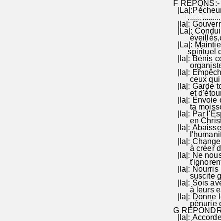
F REPONS:- 
|La|:Pécheurs
................
|la|: Gouvern
|La|: Conduis
éveillés,cons
|La|: Maintien
spirituel de 
|la|: Bénis ce
organistes,d
|la|: Empêche
ceux qui | s'
|la|: Garde 
et d'étourde
|la|: Envoie 
ta moisson m
|la|: Par l'Es
en Christ au
|la|: Abaisse 
l'humanité s
|la|: Change l
à créer des e
|la|: Ne nous r
t'ignorent et 
|la|: Nourris 
suscite géné
|la|: Sois ave
à leurs espoi
|la|: Donne les
pénurie et(|d
G REPONDRE a
|la|: Accorde 