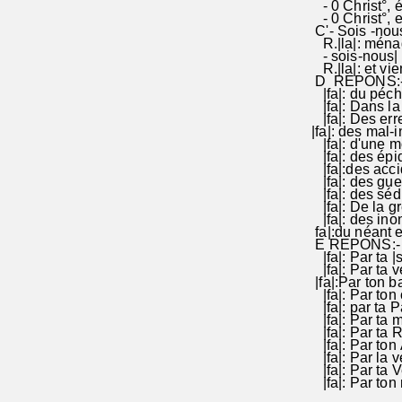
- 0 Christ°, éc
- 0 Christ°, ex
C'- Sois -nous|
R.|la|: ménage
- sois-nous| f
R.|la|: et vie
D REPONS:-S
|fa|: du péch
|fa|: Dans la
|fa|: Des err
|fa|: des mal
|fa|: d'une 
|fa|: des ép
|fa|:des acc
|fa|: des gue
|fa|: des sé
|fa|: De la 
|fa|: des in
fa|:du néant 
E REPONS:- 
|fa|: Par ta 
|fa|: Par ta 
|fa|:Par ton
|fa|: Par t
|fa|: par ta
|fa|: Par ta
|fa|: Par ta 
|fa|: Par ton
|fa|: Par la 
|fa|: Par ta 
|fa|: Par ton