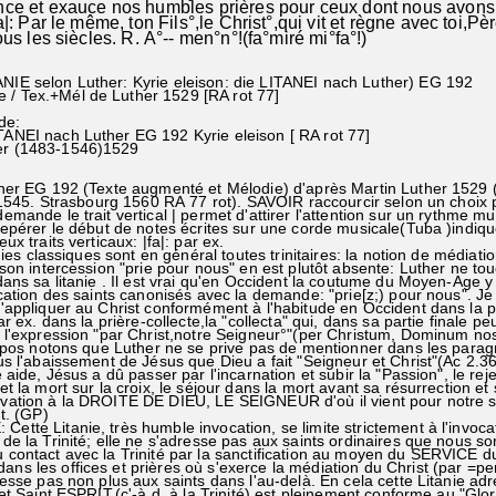
t exauce nos humbles prières pour ceux dont nous avons 
Par le même, ton Fils°,le Christ°,qui vit et règne avec toi,Pè
les siècles. R. A°-- men°n°!(fa°miré mi°fa°!)
ANIE selon Luther: Kyrie eleison: die LITANEI nach Luther) EG 192
 / Tex.+Mél de Luther 1529 [RA rot 77]
de:
TANEI nach Luther EG 192 Kyrie eleison [ RA rot 77]
er (1483-1546)1529
 EG 192 (Texte augmenté et Mélodie) d'après Martin Luther 1529 (
Strasbourg 1560 RA 77 rot). SAVOIR raccourcir selon un choix pe
de le trait vertical | permet d'attirer l'attention sur un rythme mu
érer le début de notes écrites sur une corde musicale(Tuba )indiq
traits verticaux: |fa|: par ex.
 classiques sont en général toutes trinitaires: la notion de médiati
n intercession "prie pour nous" en est plutôt absente: Luther ne to
s sa litanie . Il est vrai qu'en Occident la coutume du Moyen-Age y 
tion des saints canonisés avec la demande: "prie[z;) pour nous". J
pliquer au Christ conformément à l'habitude en Occident dans la p
ex. dans la prière-collecte,la "collecta" qui, dans sa partie finale pe
expression "par Christ,notre Seigneur°"(per Christum, Dominum no
tons que Luther ne se prive pas de mentionner dans les para
l'abaissement de Jésus que Dieu a fait "Seigneur et Christ"(Ac 2.3
de, Jésus a dû passer par l'incarnation et subir la "Passion", le reje
a mort sur la croix, le séjour dans la mort avant sa résurrection et
ion à la DROITE DE DIEU, LE SEIGNEUR d'où il vient pour notre s
t. (GP)
 Litanie, très humble invocation, se limite strictement à l'invoca
la Trinité; elle ne s'adresse pas aux saints ordinaires que nous 
ntact avec la Trinité par la sanctification au moyen du SERVICE 
es offices et prières où s'exerce la médiation du Christ (par =per
se pas non plus aux saints dans l'au-delà. En cela cette Litanie ad
Saint ESPRIT,(c'-à d. à la Trinité) est pleinement conforme au "Glori