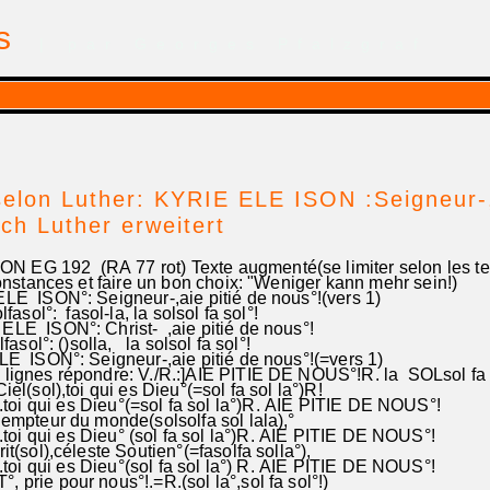
is
| par Georges Pfalzgraf
elon Luther: KYRIE ELE ISON :Seigneur-,
ach Luther erweitert
 EG 192 (RA 77 rot) Texte augmenté(se limiter selon les 
stances et faire un bon choix: "Weniger kann mehr sein!)
E ISON°: Seigneur-,aie pitié de nous°!(vers 1)
asol°: fasol-la, la solsol fa sol°!
 ISON°: Christ- ,aie pitié de nous°!
sol°: ()solla, la solsol fa sol°!
ISON°: Seigneur-,aie pitié de nous°!(=vers 1)
3 lignes répondre: V./R.:]AIE PITIE DE NOUS°!R. la SOLso
Ciel(sol),toi qui es Dieu°(=sol fa sol la°)R!
.........toi qui es Dieu°(=sol fa sol la°)R. AIE PITIE DE NOUS°!
édempteur du monde(solsolfa sol lala),°
........toi qui es Dieu° (sol fa sol la°)R. AIE PITIE DE NOUS°!
rit(sol),céleste Soutien°(=fasolfa solla°),
........toi qui es Dieu°(sol fa sol la°) R. AIE PITIE DE NOUS°!
 prie pour nous°!.=R.(sol la°,sol fa sol°!)