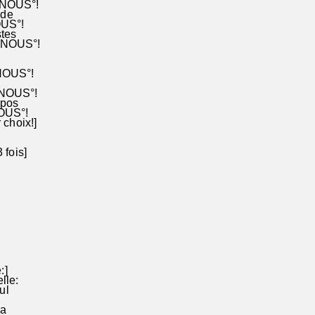
E -NOUS°!
ables de
EXAUCE -NOUS°!
stes
 -NOUS°!
-NOUS°!
 NOUS°!
epos
NOUS°!
 choix!]
 fois]
:]
lle:
ul
sa