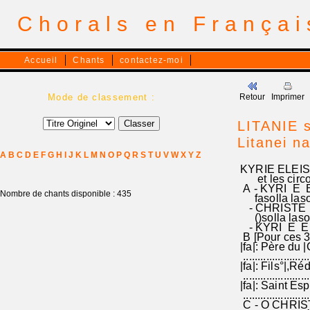
Chorals en França
Accueil
Chants
contactez-moi
Mode de classement :
Retour
Imprimer
LITANIE s
Litanei n
A
B
C
D
E
F
G
H
I
J
K
L
M
N
O
P
Q
R
S
T
U
V
W
X
Y
Z
KYRIE ELEISON
et les circon
A - KYRI E EL
Nombre de chants disponible : 435
fasolla lasolf
- CHRISTE ELE
()solla lasolfa
- KYRI E ELE 
B [Pour ces 
|fa|: Père du |
...............
|fa|: Fils°|,R
................
|fa|: Saint Esp
................
C - O CHRIST°,