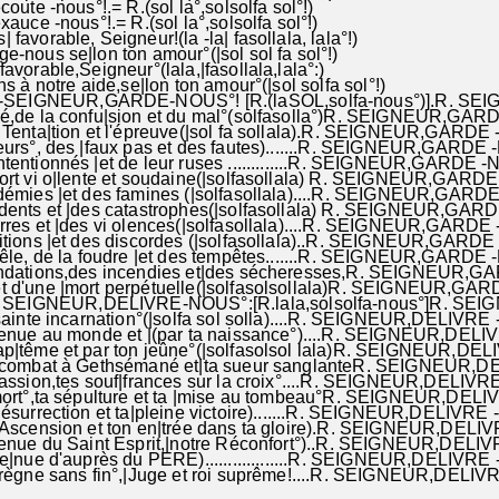
oute -nous°!.= R.(sol la°,solsolfa sol°!)
auce -nous°!.= R.(sol la°,solsolfa sol°!)
 favorable, Seigneur!(la -la| fasollala, lala°!)
-nous se|lon ton amour°(|sol sol fa sol°!)
avorable,Seigneur°(lala,|fasollala,lala°:)
ns à notre aide,se|lon ton amour°(|sol solfa sol°!)
EIGNEUR,GARDE-NOUS°! [R.(laSOL,solfa-nous°)].R. SE
é,de la confu|sion et du mal°(solfasolla°)R. SEIGNEUR,GA
 Tenta|tion et l'épreuve(|sol fa sollala).R. SEIGNEUR,GARDE
eurs°, des |faux pas et des fautes).......R. SEIGNEUR,GAR
-intentionnés |et de leur ruses .............R. SEIGNEUR,G
mort vi o|lente et soudaine(|solfasollala) R. SEIGNEUR
idémies |et des famines (|solfasollala)....R. SEIGNEUR,G
idents et |des catastrophes(|solfasollala) R. SEIGNEU
rres et |des vi olences(|solfasollala)....R. SEIGNEUR,GARDE
ditions |et des discordes (|solfasollala)..R. SEIGNEUR
grêle, de la foudre |et des tempêtes.......R. SEIGNEUR,
ondations,des incendies et|des sécheresses,R. SEIGNEU
et d'une |mort perpétuelle(|solfasolsollala)R. SEIGNEUR,G
SEIGNEUR,DELIVRE-NOUS°:[R.lala,solsolfa-nous°]R. 
|sainte incarnation°(|solfa sol solla)....R. SEIGNEUR,DELIV
venue au monde et |(par ta naissance°)....R. SEIGNEUR,DEL
 bap|tême et par ton jeûne°(|solfasolsol lala)R. SEIG
on combat à Gethsémané et|ta sueur sanglanteR. SEIG
 Passion,tes souf|frances sur la croix°....R. SEIGNEUR,D
 mort°,ta sépulture et ta |mise au tombeau°R. SEIGNE
Résurrection et ta|pleine victoire).......R. SEIGNEUR,DEL
 Ascension et ton en|trée dans ta gloire).R. SEIGNEUR,DE
venue du Saint Esprit,|notre Réconfort°)..R. SEIGNEUR,DELI
Ve|nue d'auprès du PERE)..................R. SEIGNEUR,DELIVR
 règne sans fin°,|Juge et roi suprême!....R. SEIGNEUR,DELI