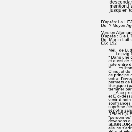
descendance e
mention.|fa|: 
jusqu'en tous 
D'après: La LIT
De: ? Moyen Age
Version Alleman
D'après : Die LI
De: Martin Luth
EG: 192
Mél.: de Luther
Leipzig 1545. 
* Dans une deman
et aussi de rep
note entre deux 
** Les litanies
Christ et de so
ce principe dan
entrer l'invoca
permets de l'ap
liturgique (par 
terminer par l'
A ce propos no
et E ci-dessus 
venir à notre ai
souffrances et l
suprême élévat
et notre salu
REMARQUE: Cette
"personnes" de 
devenons au co
SEIGNEUR,dans l
elle ne s'adres
Père et Fils et 