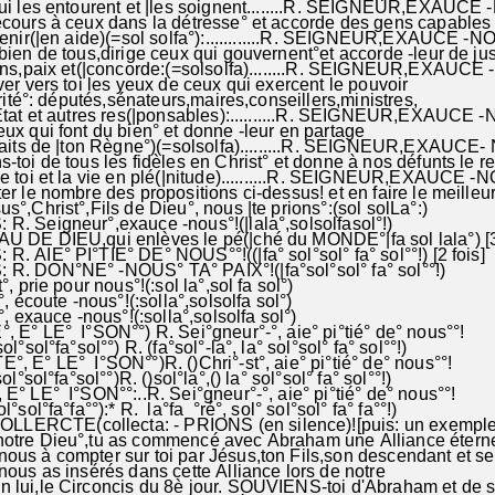
es entourent et |les soignent........R. SEIGNEUR,EXAUC
secours à ceux dans la détresse° et accorde des gens cap
ir(|en aide)(=sol solfa°):............R. SEIGNEUR,
bien de tous,dirige ceux qui gouvernent°et accorde -leur de ju
paix et(|concorde:(=solsolfa)........R. SEIGNEUR,EXAUCE
ver vers toi les yeux de ceux qui exercent le pouvoir
é°: députés,sénateurs,maires,conseillers,ministres,
et autres res(|ponsables):..........R. SEIGNEUR,EXAUCE 
ux qui font du bien° et donne -leur en partage
s de |ton Règne°)(=solsolfa).........R. SEIGNEUR,EXAUCE-
-toi de tous les fidèles en Christ° et donne à nos défunts le r
 et la vie en plé(|nitude)..........R. SEIGNEUR,EXAUCE -
r le nombre des propositions ci-dessus! et en faire le meilleur
us°,Christ°,Fils de Dieu°, nous |te prions°:(sol solLa°:)
eigneur°,exauce -nous°!(|lala°,solsolfasol°!)
AU DE DIEU,qui enlèves le pé(|ché du MONDE°|fa sol lala°) [3
E° PI°TIE° DE° NOUS°°!((|fa° sol°sol° fa° sol°°!) [2 fois]
ON°NE° -NOUS° TA° PAIX°!(|fa°sol°sol° fa° sol°°!)
, prie pour nous°!(:sol la°,sol fa sol°)
coute -nous°!(:solla°,solsolfa sol°)
exauce -nous°!(:solla°,solsolfa sol°)
 E° LE° I°SON°°) R. Sei°gneur°-°, aie° pi°tié° de° nous°°!
sol°fa°sol°°) R. (fa°sol°-la°, la° sol°sol° fa° sol°°!)
 E° LE° I°SON°°)R. ()Chri°-st°, aie° pi°tié° de° nous°°!
°sol°fa°sol°°)R. ()sol°la°,() la° sol°sol° fa° sol°°!)
E° LE° I°SON°°:..R. Sei°gneur°-°, aie° pi°tié° de° nous°°!
sol°fa°fa°°):* R. la°fa °ré°, sol° sol°sol° fa° fa°°!)
ERCTE(collecta: - PRIONS (en silence)![puis: un exemple
tre Dieu°,tu as commencé avec Abraham une Alliance éterne
 à compter sur toi par Jésus,ton Fils,son descendant et se
us as insérés dans cette Alliance lors de notre
i,le Circoncis du 8è jour. SOUVIENS-toi d'Abraham et de 