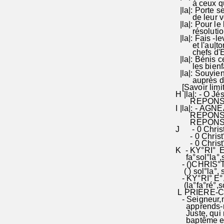
à ceux qui l
|la|: Porte 
de leur ven
|la|: Pour le 
résolutions,
|la|: Fais -le
et l'au|torit
chefs d'Etat 
|la|: Bénis ce
les bienfait
|la|: Souviens
auprès de toi
[Savoir limite
H |la|: - O Jés
REPONS: R. S
I |la|: - AGNE
REPONS: R. AI
REPONS: R. D
J - 0 Christ°
- 0 Christ°, é
- 0 Christ°, 
K - KY°RI° E°,
fa°sol°la°,sol°
- ()CHRIS°TE°,
( ) sol°la°, sol
- KY°RI° E°, 
(la°fa°ré°,sol°
L PRIERE-COLL
- Seigneur,no
apprends-nous
Juste, qui no
baptême en lu