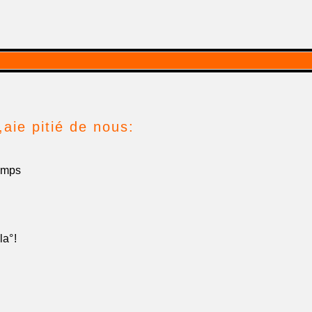
aie pitié de nous:
temps
l fa la°!