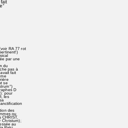
fait
re°
voir RA 77 rot
rtinent!)
sical
uée par une
on du
uche pas à
avait fait
e me
rière
ut se
strum°)
graphes D
6): pour
t, les
 sa
anctification
tion des
sommes ou
du CHRIST,
 Christum);
ressée au
a Patri