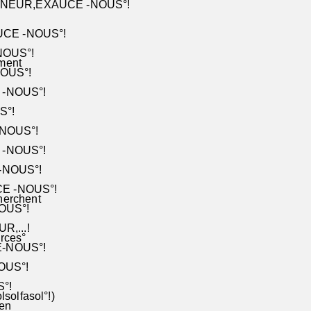
EIGNEUR,EXAUCE -NOUS°!
AUCE -NOUS°!
-NOUS°!
ement
-NOUS°!
E -NOUS°!
S°!
-NOUS°!
E -NOUS°!
 -NOUS°!
CE -NOUS°!
herchent
NOUS°!
R,...!
urces°
E-NOUS°!
NOUS°!
S°!
solfasol°!)
ien