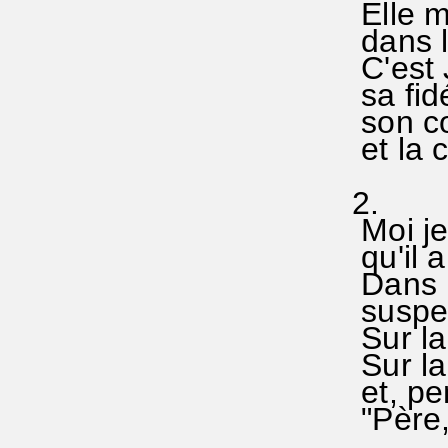
Elle me
dans l'
C'est 
sa fidé
son co
et la c
2.
Moi je 
qu'il 
Dans m
suspen
Sur la 
Sur la 
et, pen
"Père, 