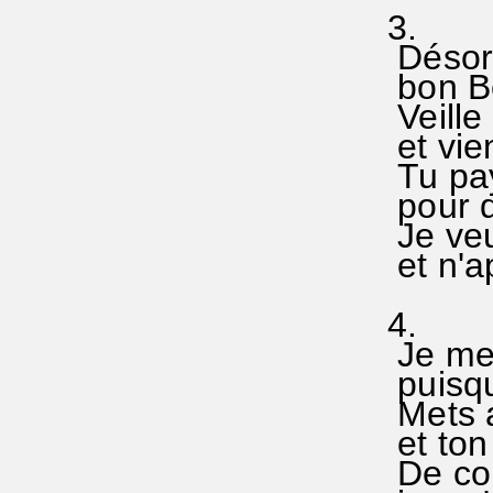
3.
Désorm
bon Be
Veille 
et vie
Tu paya
pour q
Je veu
et n'ap
4.
Je me l
puisqu
Mets a
et ton
De conc