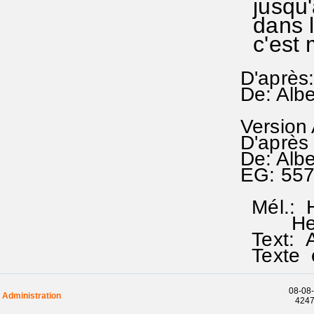
jusqu'a
dans l'
c'est m
D'après
De: Alb
Version
D'après
De: Alb
EG: 55
Mél.: H
Herrnh
Text: 
Texte e
08-08-
Administration
42472