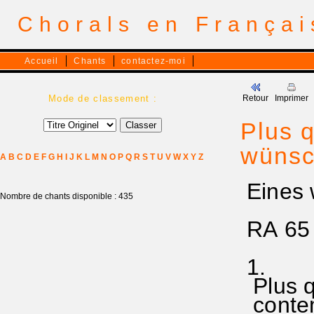
Chorals en França
Accueil
Chants
contactez-moi
Mode de classement :
Retour
Imprimer
Plus 
wünsc
A
B
C
D
E
F
G
H
I
J
K
L
M
N
O
P
Q
R
S
T
U
V
W
X
Y
Z
Eines 
Nombre de chants disponible : 435
RA 65
1.
Plus q
contem