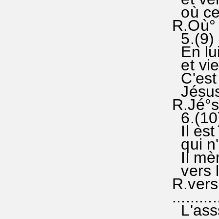
où ces
R.Où° c
5.(9)
En lui 
et vie
C'est l
Jésus,
R.Jé°su
6
Il est 
qui n'
Il mène
vers la
R.vers°
.........
L'asss