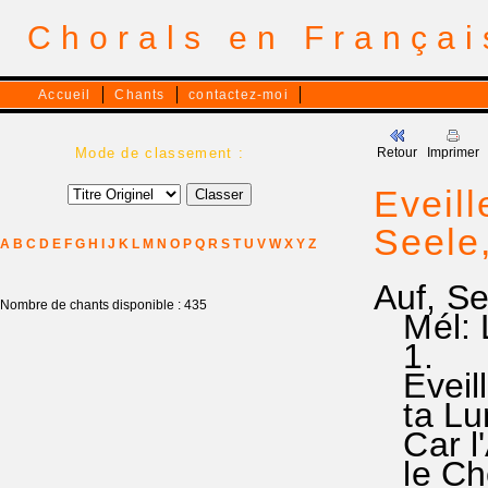
Chorals en França
Accueil
Chants
contactez-moi
Mode de classement :
Retour
Imprimer
Eveill
Seele
A
B
C
D
E
F
G
H
I
J
K
L
M
N
O
P
Q
R
S
T
U
V
W
X
Y
Z
Auf, S
Nombre de chants disponible : 435
Mél: L
1.
Eveille 
ta Lum
Car l'A
le Che