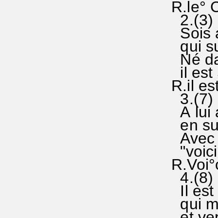
R.le° C
2.
Sois at
qui sur
Né dans
il est
R.il es
3.(7)
A lui a
en sui
Avec l
"voici
R.Voi°
4.(8)
Il est 
qui mè
et vers