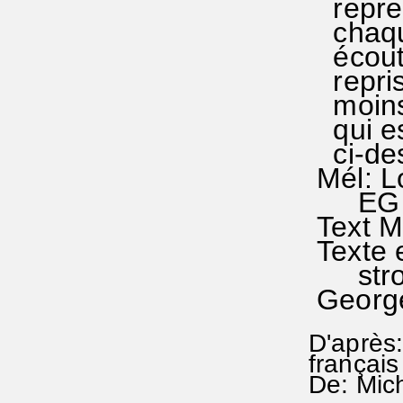
reprend
chaque 
écoute
reprise
moins 
qui es
ci-des
Mél: Lo
EG 73
Text M
Texte e
stroph
George
D'après:
françai
De: Mic