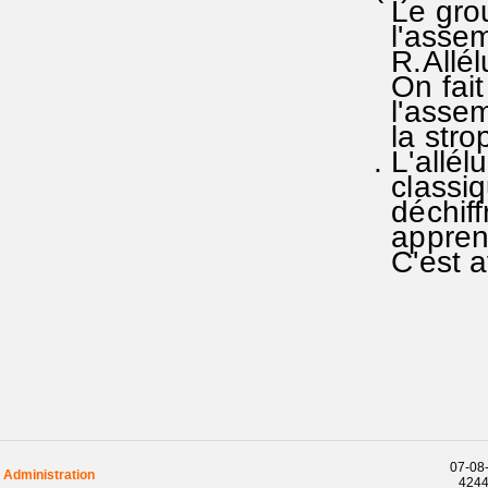
Le grou
l'assemb
R.Allél
On fait 
l'assemb
la stro
. L'allé
classiq
déchiffr
apprend
C'est av
07-08-
Administration
42441