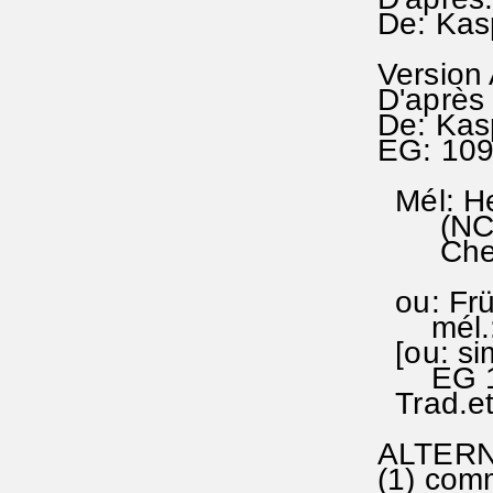
De: Kas
Version
D'après 
De: Kas
EG: 10
Mél: He
(NCTC 
Chez: 
ou: Frü
mél.: 
[ou: si
EG 1
Trad.et
ALTERNA
(1) co