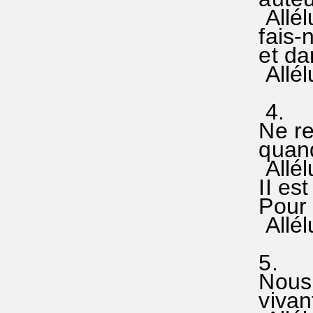
Allélui
fais-n
et dans
Allélui
4.
Ne red
quand 
Allélui
II est 
Pour n
Allélui
5.
Nous r
vivant