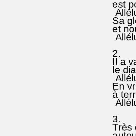
est po
Allélui
Sa glo
et nou
Allélui
2.
Il a v
le diab
Allélui
En vra
à terre
Allélui
3.
Très c
auteur 