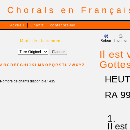
Chorals en França
Accueil
Chants
contactez-moi
Mode de classement :
Retour
Imprimer
Il est
Gotte
A
B
C
D
E
F
G
H
I
J
K
L
M
N
O
P
Q
R
S
T
U
V
W
X
Y
Z
HEUT 
Nombre de chants disponible : 435
RA 99
1.
Il est 