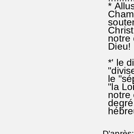
* Allus
Champi
souteni
Christ
notre 
Dieu! 
*' le d
"divise
le "sép
"la Loi
notre c
degré. 
hébreu
D'après