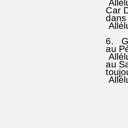
Allélui
Car Di
dans n
Allélui
6. Glo
au Pèr
Allélui
au Sai
toujou
Allélui
..........