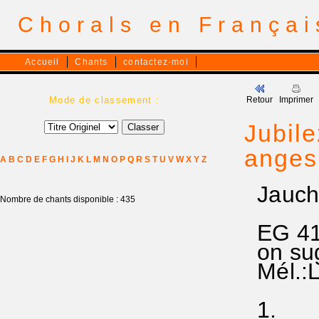
Chorals en França
Accueil
Chants
contactez-moi
Mode de classement :
Retour
Imprimer
Jubile
anges:
A
B
C
D
E
F
G
H
I
J
K
L
M
N
O
P
Q
R
S
T
U
V
W
X
Y
Z
Jauchze
Nombre de chants disponible : 435
EG 41 (
on sug
Mél.:L
1.