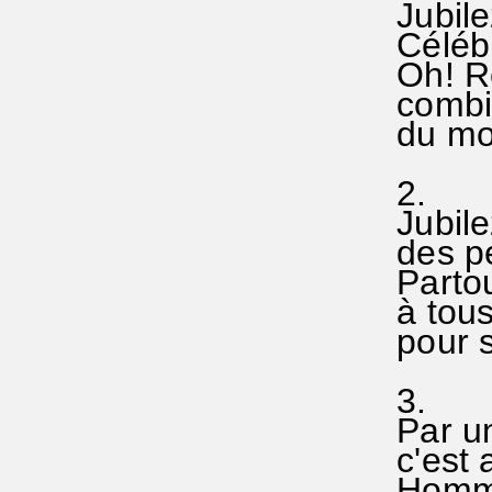
Jubilez
Célébr
Oh! R
combie
du mon
2.
Jubilez
des pé
Partou
à tous
pour su
3.
Par un 
c'est 
Homme i