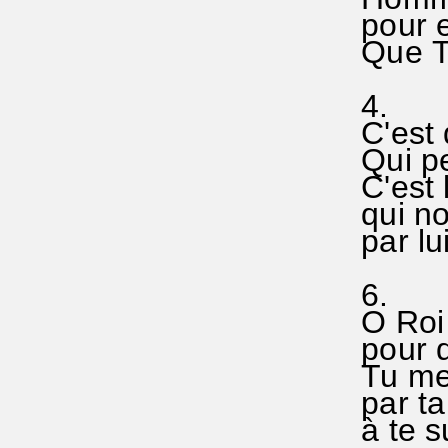
pour e
Que Tou
4.
C'est d
Qui pe
C'est l
qui nou
par lui
6.
O Roi 
pour q
Tu me 
par ta 
à te su