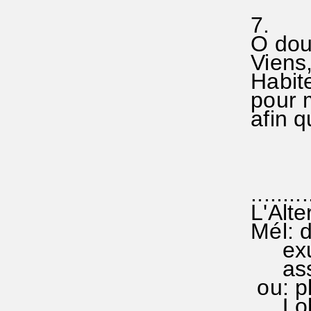
7.
O doux
Viens,
Habite
pour m'
afin qu
..........
L'Alte
Mél: d
exubé
assemb
ou: pl
Lobe d