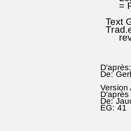
= RA 
Text G
Trad.et
revu 
D'après:
De: Ger
Version
D'après 
De: Jauc
EG: 4