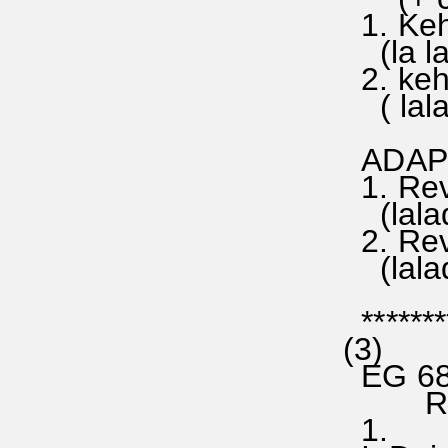
1. Kehr
(la la 
2. kehr
( lala 
ADAPTA
1. Reve
(lalado
2. Rev
(lalado
********
(3)
EG 683
REPON
1.