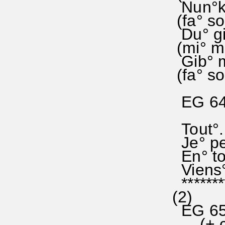
Nun°kan
(fa° so
Du° gib
(mi° mi
Gib° mi
(fa° sol
EG 644
Tout°. 
Je° pe
En° toi
Viens° 
********
(2)
EG 65O
(+ com