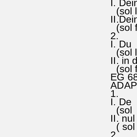
I. Dein
(sol la 
II.Dein
(sol f
2.
I. Du b
(sol la
II. in 
(sol fa
EG 68
ADAPT
1.
I. De D
(sol la
II. nul 
( sol f
2.