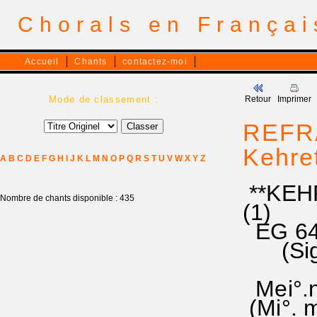
Chorals en França
Accueil
Chants
contactez-moi
Mode de classement :
Retour
Imprimer
REFRA
Kehre
A
B
C
D
E
F
G
H
I
J
K
L
M
N
O
P
Q
R
S
T
U
V
W
X
Y
Z
**KEHR
Nombre de chants disponible : 435
(1)
EG 64
(Signe
Mei°.ne
(Mi°. m