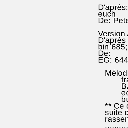
D'après
euch
De: Pet
Version
D'après 
bin 685;
De:
EG: 64
Mélodie
franco-
BADEN 
ecclési
but de
** Ce do
suite d
rassemb
...........