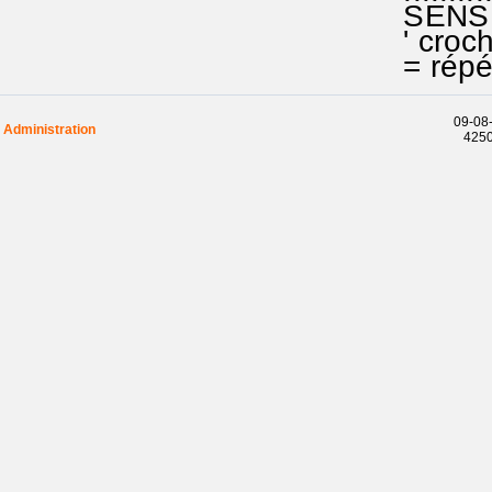
SENS d
' croche
= répéti
09-08-
Administration
4250