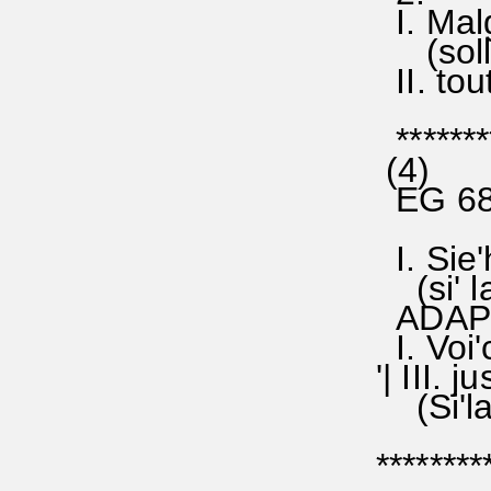
I. Malg
(solla 
II. tou
********
(4)
EG 685
I. Sie'h
(si' la'
ADAPT
I. Voi'c
'| III. 
(Si'la',
********