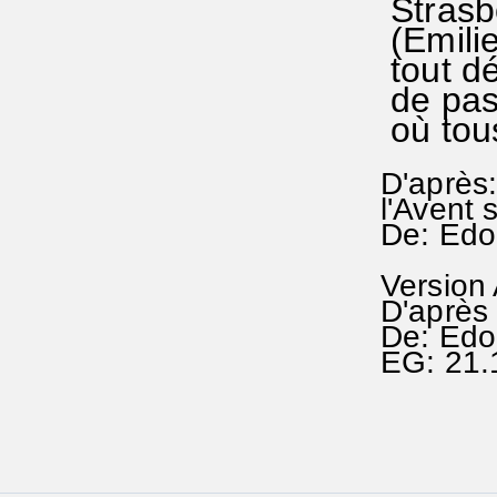
Strasb
(Emilie
tout dé
de pass
où tou
D'après:
l'Avent s
De: Edo
Version
D'après 
De: Edo
EG: 21