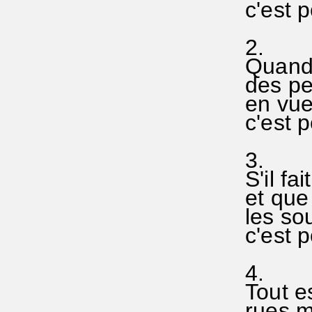
c'est p
2.
Quand 
des pet
en vue
c'est p
3.
S'il fa
et que 
les sou
c'est p
4.
Tout es
rues,ma