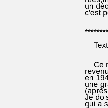
un déc
c'est p
********
Texte+
Ce nom
revenu
en 194
une gra
(après 
Je dois
qui a 