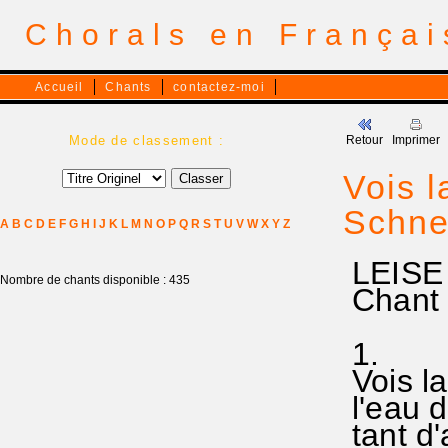
Chorals en França
Accueil
Chants
contactez-moi
Mode de classement :
Retour
Imprimer
Vois la
Schnee
A
B
C
D
E
F
G
H
I
J
K
L
M
N
O
P
Q
R
S
T
U
V
W
X
Y
Z
LEISE
Nombre de chants disponible : 435
Chant p
1.
Vois l
l'eau d
tant d