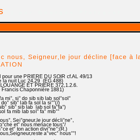
is
| par Georges Pfalzgraf
c nous, Seigneur,le jour décline [face à la
ATION
our une PRIERE DU SOIR cf.AL 49/13
 nuit Luc 24,29 (EG 488)
 LOUANGE ET PRIERE 372,1.2.6.
Francis Chaponnière 1881)
a mi°, si° do sib sib lab sol°sol°
° sib° lab fa sol la si°°(/)
° sib° sib lab lab sol fa°fa°)
l fa mib lab sol° fa° mib°°
us°, Sei°gneur,le jour décli°ne°,
ro°che et° nous menace tous°/
ce et° ton action divi°ne°:(R.)
ous,Seigneur,reste a°vec° nous°°!