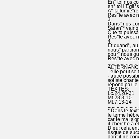
En° toi nos co
en° toi l'Egli°
A° ta lumiè°re 
Res°te avec n
3.
Dans° nos com
Satan°* vainqu
Que ta puissan
Res°te avec no
4.
Et quand°, au 
nous° partiron
pour° nous gui
Res°te avec n
........................
ALTERNANC
- elle peut se 
- autre possibi
soliste chante 
répond par l
TEXTES:
Lc.24,28-31
Mt.28,8-10
Mt.7,13-14
........................
* Dans le text
le terme hébre
car le mal s'o
il cherche à él
Dieu: cela ent
risque de suc
dont il ne con