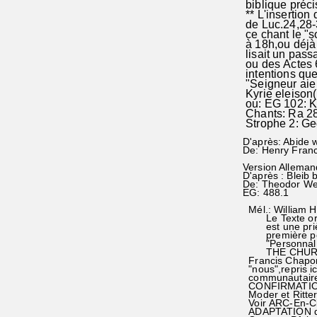
biblique précis
** L'insertion 
de Luc.24,28-3
ce chant le "
à 18h,ou déjà 
lisait un pass
ou des Actes 6.
intentions que
"Seigneur aie p
Kyrie eleison(
ou: EG 102: Ky
Chants: Ra 28
Strophe 2: Ge
D'après: Abide 
De: Henry Franc
Version Alleman
D'après : Bleib 
De: Theodor We
EG: 488.1
Mél.: William 
Le Texte orig
est une prièr
première pers
"Personnal fai
THE CHURCH H
Francis Chaponn
"nous",repris ic
communautaire d
CONFIRMATION(
Moder et Ritter
Voir ARC-En-Cie
ADAPTATION de 