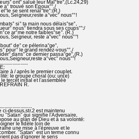
eurs° ont° salué leur Maî°tre°,(Lc.24,29)
se a° trouvé son Epoux°°./
el°le se sent renaî°tre°:(R.)
ous, Seigneur,reste a°vec° nous°°!
bats° si° ta main nous délais°se°,
eur° nous° tiendra sous ses coups°°:/
°ce ar°me notre faibles°se°. (R.)
us, Seigneur, reste a°vec° nous°°!
bout° de° ce pélerina°ge°,
s° pour° le grand rendez-vous°°,/
der° dans° ce dernier passa°ge°,(R.)
ous,Seigneur,reste a°vec° nous°°!
......................
E:
faire à / après le premier couplet.
lité: le groupe choral (ou: un(e)
le tercet initial et l'assemblée
e REFRAIN R.
.........................
e ci-dessus,str.2 est maintenu
u "Satan" qui signifie l'Adversaire,
ppose au plan de Dieu et à sa volonté:
oigner le fidèle loin de
raîne une mise à l'épreuve et le
comber. "Satan" est un terme connu
vient pas d'ignorer le sens