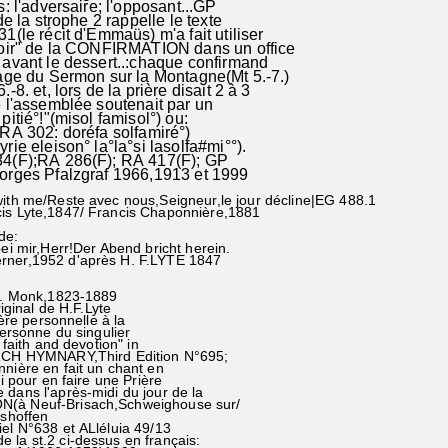
: l'adversaire; l'opposant...GP
de la strophe 2 rappelle le texte
1(le récit d'Emmaüs) m'a fait utiliser
soir" de la CONFIRMATION dans un office
avant le dessert..:chaque confirmand
age du Sermon sur la Montagne(Mt 5.-7.)
-8. et, lors de la prière disait 2 à 3
 l'assemblée soutenait par un
itié°!"(misol famisol°) ou:
RA 302: doréfa solfamiré°)
rie eleison° la°la°si lasolfa#mi°°).
4(F);RA 286(F); RA 417(F); GP
orges Pfalzgraf 1966,1913 et 1999
with me/Reste avec nous,Seigneur,le jour décline|EG 488.1
is Lyte,1847/ Francis Chaponnière,1881
de:
bei mir,Herr!Der Abend bricht herein.
rner,1952 d'après H. F.LYTE 1847
H. Monk,1823-1889
inal de H.F.Lyte
e personnelle à la
onne du singulier
th and devotion" in
YMNARY,Third Edition N°695;
ière en fait un chant en
i pour en faire une Prière
ans l'après-midi du jour de la
à Neuf-Brisach,Schweighouse sur/
shoffen
l N°638 et ALléluia 49/13
la st.2 ci-dessus en français: