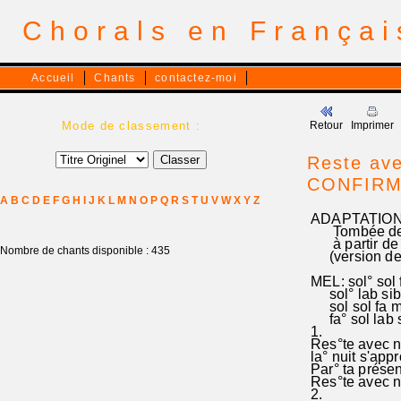
Chorals en França
Accueil
Chants
contactez-moi
Mode de classement :
Retour
Imprimer
Reste ave
CONFIRM
A
B
C
D
E
F
G
H
I
J
K
L
M
N
O
P
Q
R
S
T
U
V
W
X
Y
Z
ADAPTATION p
Tombée de la
à partir de
Nombre de chants disponible : 435
(version de 
MEL: sol° sol f
sol° lab sib do
sol sol fa mib
fa° sol lab so
1.
Res°te avec no
la° nuit s'app
Par° ta présen°
Res°te avec n
2.