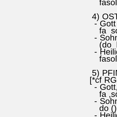
fasolla 
co
4) OS
- Gott
fa sol l
- Sohn
(do la 
- Heili
fasolla 
5) PFI
[*cf 
- Gott,
fa ,soll
- Sohn 
do () la
- Heili