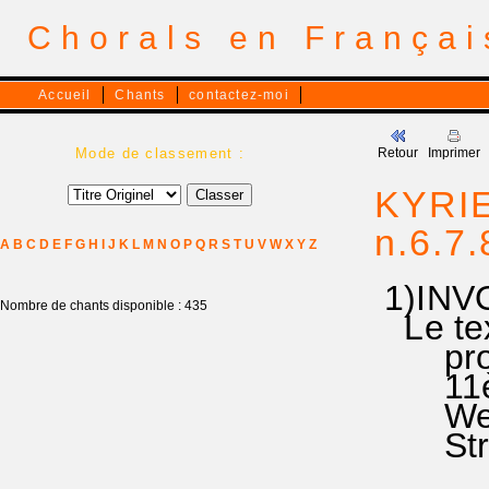
Chorals en França
Accueil
Chants
contactez-moi
Mode de classement :
Retour
Imprimer
KYRIE
n.6.7.
A
B
C
D
E
F
G
H
I
J
K
L
M
N
O
P
Q
R
S
T
U
V
W
X
Y
Z
1)INVO
Nombre de chants disponible : 435
Le text
propos
11è-13
Wechse
Stras