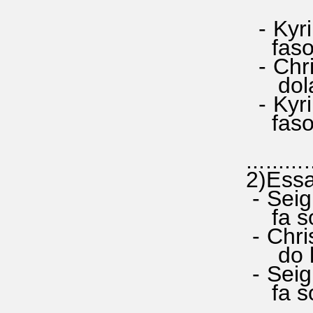
- Kyri 
fasolla
- Chri
dola-si
- Kyri 
fasolla
+ sel
...........
2)Essa
- Seign
fa soll
- Chris
do la 
- Seign
fa sol