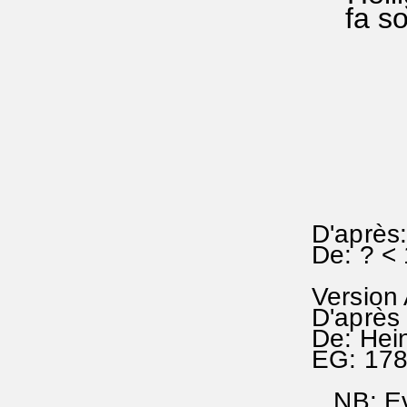
fa solla
D'après:
De: ? < 
Version
D'après
De: Hei
EG: 17
NB: Evit