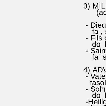
3) MIL
(adapt
- Dieu,
fa , sol
- Fils 
do la si
- Saint
fa solla
4) ADV
- Vater
fasol la
- Sohn 
do la s
-Heilig