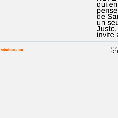
qui,en 
penser q
de Saint
un seul 
Juste, t
invite à
07-08-
Administration
42435