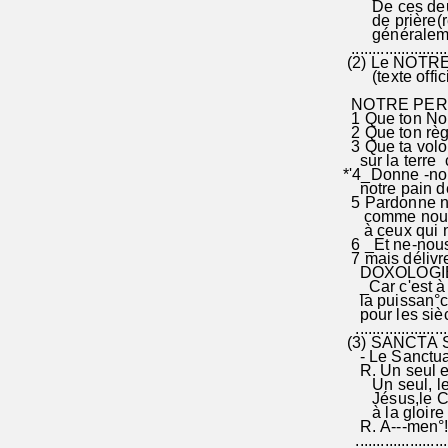
De ces deux K
de prière(req
généralement 
........................
(2) Le NOTRE
(texte offici
NOTRE PER
1 Que ton Nom s
2 Que ton règn
3 Que ta volonté
sur la terre co
*'4_Donne -nou
notre pain de c
5 Pardonne nou
comme nous pa
à ceux qui nou
6 _Et ne-nous s
7 mais délivre 
DOXOLOGIE :+
_Car c'est à to
la puissan°ce e
pour les sièc
........................
(3) SANCTA S
- Le Sanctuair
R. Un seul est
Un seul, le S
Jésus,le
à la gloire de
R. A---men°! 
........................