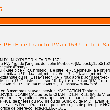
is
| par Georges Pfalzgraf
 PERE de Francfort/Main1567 en fr + S
 D'UN KYRIE TRINITAIRE: 187.1
 du RA 7 rot de l'anglais de: John Merbecke[Marbeck],1550(15
rançais: (Essay)
aie pitié -! R.Christ-sol, aie pitié -! R. Seigneur-, aie 
i mifa#mi! R...fa# -sol, mi..mi fa#mi! R. fa# fa#sol,mi..mi ré°!
:(langue du NT(Essay selon RA 7 rot,d'après: John Merbec
e ison° R. Christe ele ison° R. Kyri..e e le ison°(RA 7 rot)
a#miré° R. ..solfa# mifa#miré°) R. lasolfa# mifa#miré° .
n 3 membres peuvent servir d'INVOCATION Trinitaire:
RVICE DOMINICAL après le CHANT D'ENTREE (Mode V; en
ère prière-collecte en rapport avec le chant d'entrée.
ICE de prières du MATIN ou du SOIR, ou de MIDI, avant le
e après l'énumération de quelques sujets de prière]: Le 
office de prière-collecte.REMARQUE: