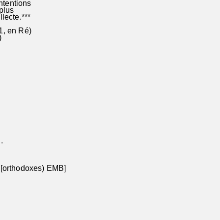
ntentions
plus
lecte.***
, en Ré)
)
i ré°:)
.
 [orthodoxes) EMB]