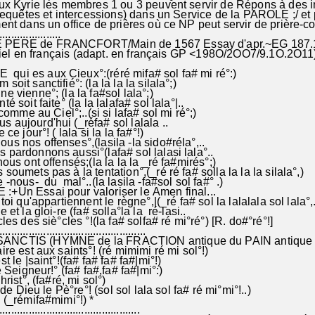
yrie les membres 1 ou 3 peuvent servir de Répons à des i
uêtes et intercessions) dans un Service de la PAROLE ;/ et 
dans un office de prières où ce NP peut servir de prière-col
....................
 PERE de FRANCFORT/Main de 1567 Essay d'apr.~EG 187.1
el en français (adapt. en français GP <198O/2OO7/9.1O.2O11
E qui es aux Cieux°:(réré mifa# sol fa# m
oit sanctifié°: (la la la la silala°;)
e vienne°; (la la fa#sol lala°;)
 soit faite° (la la lalafa# sol lala°|..
mme au Ciel°;..(si si lafa# sol mi ré°;)
s aujourd'hui (_réfa# sol lalala ..
e jour°! ( lala si la la fa#°!)
s nos offenses°,(lasila -la sido#réla°,..
rdonnons aussi°(lafa# sol lalasi lala°..
s ont offensés;(la la la la _ré fa#mirés°;)
oumets pas à la tentation°,(_ré ré fa# solla la la la silala°,)
-nous- du mal°..(la lasila -fa#sol sol fa#° .)
Un Essai pour valoriser le Amen final...
i qu'appartiennent le règne°,|(_ré fa# sol la lalalala sol lala°,.
t la gloi-re (fa# solla°la la ré-lasi..
les des siè°cles °!(la fa# solfa# ré mi°ré°) [R. do#°ré°!]
................................................
ANCTIS (HYMNE de la FRACTION antique du PAIN antique
e est aux saints°! (ré mimimi ré mi sol°!)
 le |saint°!(fa# fa# fa# fa#|mi°!)
eigneur!° (fa# fa#,fa# fa#|mi°:)
 Christ°, (fa#ré, mi sol°)
 Dieu le Pè°re°! (sol sol lala sol fa# ré mi°mi°!..)
(_rémifa#mimi°!) *
..............................................