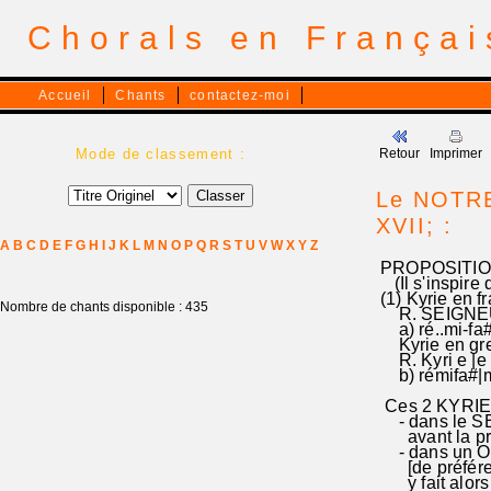
Chorals en França
Accueil
Chants
contactez-moi
Mode de classement :
Retour
Imprimer
Le NOTRE
XVII; :
A
B
C
D
E
F
G
H
I
J
K
L
M
N
O
P
Q
R
S
T
U
V
W
X
Y
Z
PROPOSITION
(Il s'inspire
(1) Kyrie en f
Nombre de chants disponible : 435
R. SEIGNEUR-,
a) ré..mi-fa#,m
Kyrie en grec
R. Kyri e |e l
b) rémifa#|mif
Ces 2 KYRIE e
- dans le SE
avant la premi
- dans un OFF
[de préférenc
y fait alors 