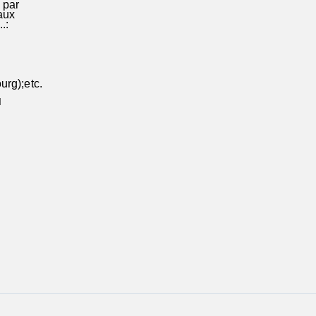
 par
aux
..:
rg);etc.
I