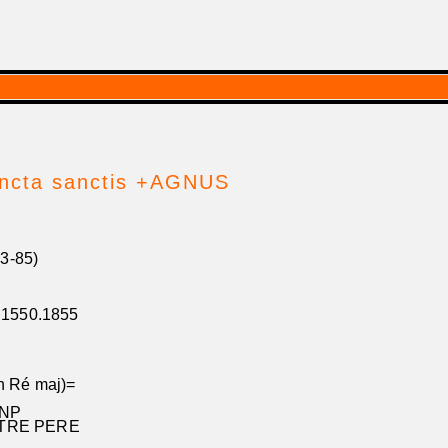
ancta sanctis +AGNUS
23-85)
pitié°!
k 1550.1855
 Ré maj)=
 NP
NOTRE PERE