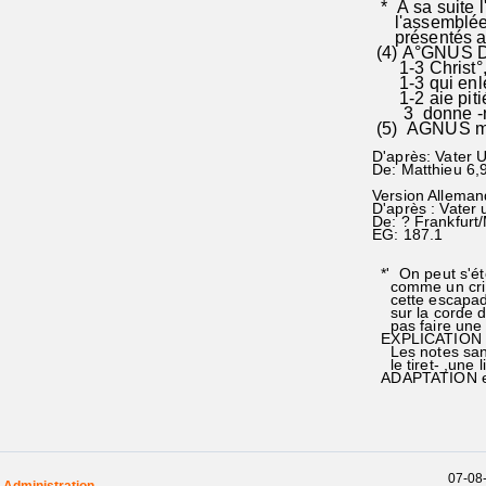
* A sa suite l
l'assemblée,ma
présentés au
(4) A°GNUS DE
1-3 Christ°,A
1-3 qui enlève
1-2 aie pitié 
3 donne -nous
(5) AGNUS mét
D'après: Vater 
De: Matthieu 6,
Version Alleman
D'après : Vater
De: ? Frankfurt
EG: 187.1
*' On peut s'é
comme un cri s'
cette escapade 
sur la corde de
pas faire une 
EXPLICATION po
Les notes sans 
le tiret- ,une l
ADAPTATION en 
07-08-