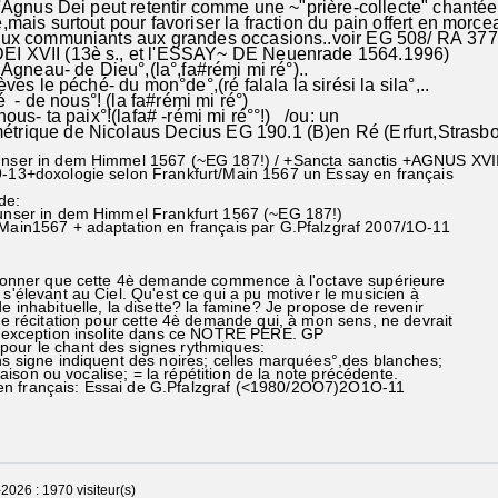
'Agnus Dei peut retentir comme une ~"prière-collecte" chantée
is surtout pour favoriser la fraction du pain offert en morce
x communiants aux grandes occasions..voir EG 508/ RA 377
I XVII (13è s., et l'ESSAY~ DE Neuenrade 1564.1996)
gneau- de Dieu°,(la°,fa#rémi mi ré°)..
s le péché- du mon°de°,(ré falala la sirési la sila°,..
- de nous°! (la fa#rémi mi ré°)
- ta paix°!(lafa# -rémi mi ré°°!) /ou: un
rique de Nicolaus Decius EG 190.1 (B)en Ré (Erfurt,Strasbou
Unser in dem Himmel 1567 (~EG 187!) / +Sancta sanctis +AGNUS XVI
9-13+doxologie selon Frankfurt/Main 1567 un Essay en français
de:
 unser in dem Himmel Frankfurt 1567 (~EG 187!)
/Main1567 + adaptation en français par G.Pfalzgraf 2007/1O-11
tonner que cette 4è demande commence à l'octave supérieure
élevant au Ciel. Qu'est ce qui a pu motiver le musicien à
inhabituelle, la disette? la famine? Je propose de revenir
 récitation pour cette 4è demande qui, à mon sens, ne devrait
exception insolite dans ce NOTRE PERE. GP
ur le chant des signes rythmiques:
signe indiquent des noires; celles marquées°,des blanches;
iaison ou vocalise; = la répétition de la note précédente.
français: Essai de G.Pfalzgraf (<1980/2OO7)2O1O-11
2026 : 1970 visiteur(s)