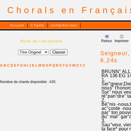
Chorals en França
Accueil
Chants
contactez-moi
Mode de classement :
Retour
Imprimer
Seigneur,
6,24s
A
B
C
D
E
F
G
H
I
J
K
L
M
N
O
P
Q
R
S
T
U
V
W
X
Y
Z
BRUNN° ALL
RA 136 EG 14
1.
Nombre de chants disponible : 435
Sei°gneur,Dieu
nous° t'honoron
Sur° nous veui
ré°pan°dre° ta
2.
Bé°nis -nous,t
ac°corde -nous
par° ton pouvo
du° mal° gar°de
3.
Sau°veur, vien
ta face* pour 