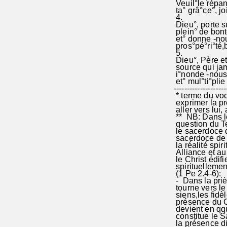
Veuil°le répan
ta° grâ°ce°, jo
4.
Dieu°, porte s
plein° de bont
et° donne -nou
pros°pé°ri°té,
5.
Dieu°, Père et 
source qui jam
i°nonde -nous
et° mul°ti°pli
-------------------
* terme du voc
exprimer la pr
aller vers 
** NB: Dans le
question du Te
le sacerdoce 
sacerdoce de 
la réalité spir
Alliance et a
le Christ édif
spirituellemen
(1 Pe 2.4-6):
- Dans la priè
tourne vers le
siens,les fidèl
présence du Chr
devient en qqu
constitue le S
la présence di