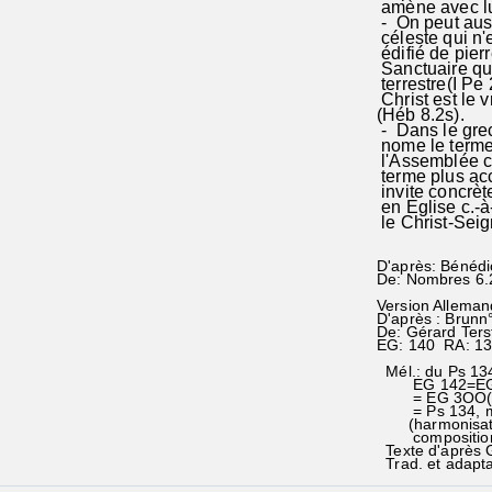
amène avec lu
- On peut aus
céleste qui n'
édifié de pierr
Sanctuaire qui
terrestre(I Pe
Christ est le v
(Héb 8.2s).
- Dans le grec
nome le terme 
l'Assemblée 
terme plus acc
invite concrè
en Eglise c.-
le Christ-Sei
D'après: Bénédic
De: Nombres 6.
Version Alleman
D'après : Brunn°
De: Gérard Ter
EG: 140 RA: 1
Mél.: du Ps 134;
EG 142=EG 3OO!
= EG 3OO(nouv
= Ps 134, mé
(harmonisatio
composition à 
Texte d'après 
Trad. et adapta