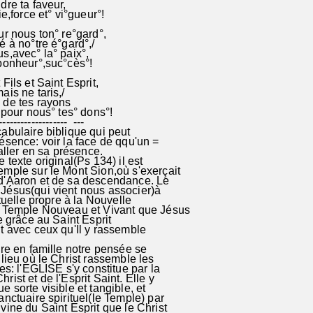
dre ta faveur,
ie,force et° vi°gueur°!
ur nous ton° re°gard°,
é à no°tre é°gard°,/
s,avec° la° paix°,
bonheur°,suc°cès°!
Fils et Saint Esprit,
ais ne taris,/
 de tes rayons
e pour nous° tes° dons°!
-------------------- ---
abulaire biblique qui peut
ésence: voir la face de qqu'un =
lui, aller en sa présence.
 texte original(Ps 134) il est
mple sur le Mont Sion,où s'exerçait
d'Aaron et de sa descendance. Le
Jésus(qui vient nous associer)à
ituelle propre à la Nouvelle
u Temple Nouveau et Vivant que Jésus
ie grâce au Saint Esprit
t avec ceux qu'Il y rassemble
re en famille notre pensée se
 lieu où le Christ rassemble les
es: l'EGLISE s'y constitue par la
ist et de l'Esprit Saint. Elle y
e sorte visible et tangible, et
anctuaire spirituel(le Temple) par
vine du Saint Esprit que le Christ