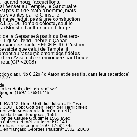
i quand nous l'accueillons.
si penser au Temple, le Sanctuaire
est pas fait de main d'homme, mais
es vivantes par le Christ: le
 ne se réduit pas à une construction
 2.1-5). Du Temple céleste, seul le
rai Ministre,l'authentique Liturge
 de la Septante à partir du Deutéro-
"Eglise" rend l'hébreu: Qahal:
convoquée par le SEIGNEUR. C'est un
essible que celui de Temple: il
tement au rassemblement des fidèles
à-d. en Assemblée convoquée par Dieu et
gneur.(GP <2008)
tion d'apr. Nb 6.22s ( d'Aaron et de ses fils, dans leur sacerdoce)
22-27
de:
 alles Heils, dich eh°ren° wir°
steegen (1697-1769)1745
36
 RA 142: Herr° Gott,dich loben al°le° wir°
: Lobt Gott,den Herrn der Herrlichkeit
elle version à la lumière du NT)
l.de Louis Bourgeois, 1551
n de Claude Goudimel 1565 avec
4 voix et mél. au ténor EG 140
Gerhard Tersteegen(1697-1769)1745
. en français: Georges Pfalzgraf 1992+2OO8