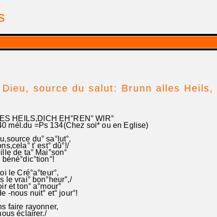
is
| par Georges Pfalzgraf
 Dieu, source du salut: Brunn alles Heils,
ES HEILS,DICH EH°REN° WIR°
0 mél.du =Ps 134(Chez soi* ou en Eglise)
,source du° sa°lut°,
s,cela° t' est° dû°!/
lle de ta° Mai°son°
 béné°dic°tion°!
oi le Cré°a°teur°,
 le vrai° bon°heur°,/
ir et ton° a°mour°
 -nous nuit° et° jour°!
s faire rayonner,
nous éclairer./