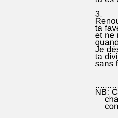
3.
Renouv
ta fav
et ne 
quand 
Je dés
ta div
sans fi
..........
NB: Ce
chacun
conten