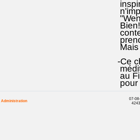
inspira
n'impor
"Wenige
Bien!) 
content
prendre 
Mais ce
-Ce cha
méditat
au Fils
pour se
07-08-
Administration
42432