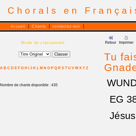
Chorals en França
Accueil
Chants
contactez-moi
Mode de classement :
Retour
Imprimer
Tu fai
Gnade
A
B
C
D
E
F
G
H
I
J
K
L
M
N
O
P
Q
R
S
T
U
V
W
X
Y
Z
WUND
Nombre de chants disponible : 435
EG 38(
Jésus r