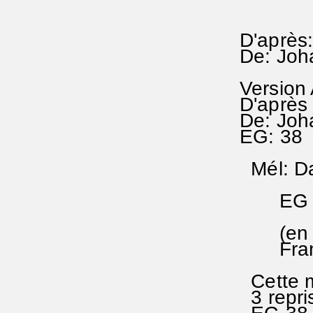
D'après
De: Joh
Version
D'après
De: Joh
EG: 38 
Mél: Da
EG 38(
(en Sol
Frankf
Cette mé
3 repri