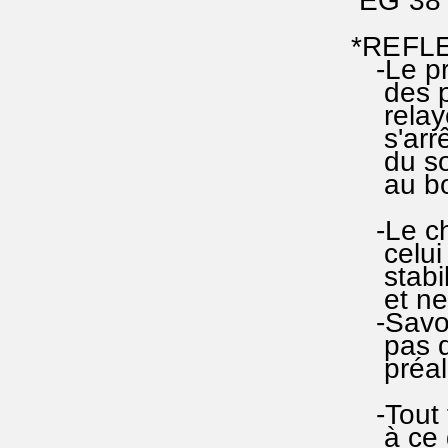
EG 38 d
*REFLE
-Le pro
des pos
relayer,
s'arrêt
du souf
au bout
-Le cha
celui d
stabilit
et ne r
-Savoir 
pas diff
préalab
-Tout fa
à ce qu'