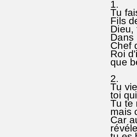
1.
Tu fai
Fils de
Dieu, 
Dans l
Chef 
Roi d'
que bén
2.
Tu vie
toi qui
Tu te r
mais c
Car au
révéle
tu es b