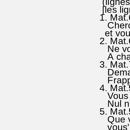
(lignes 
[les l
1. Mat.
Cherche
et vous'
2
Ne vous
A cha'q
3. Mat.
Deman'd
Frappe à
4. Mat.
Vous ê'
Nul n'a
5. Ma
Que vo'
vous' f