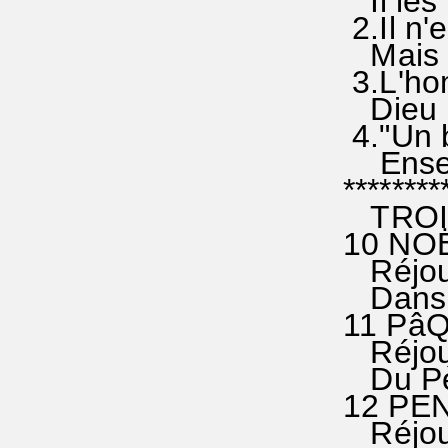
Il les'
2.Il n'e
Mais qu
3.L'hom
Dieu le
4."Un b
Ensemb
********
TROIS
10 NOË
Réjou'i
Dans vo
11 PâQ
Réjou'is
Du Pè're
12 PE
Réjou'i