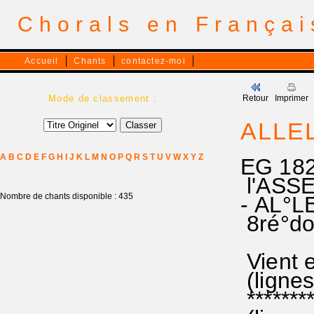
Chorals en França
Accueil
Chants
contactez-moi
Mode de classement :
Retour
Imprimer
ALLEL
A
B
C
D
E
F
G
H
I
J
K
L
M
N
O
P
Q
R
S
T
U
V
W
X
Y
Z
EG 182
l'A
Nombre de chants disponible : 435
- AL°L
8ré°do#
Vient e
(lignes 
*******