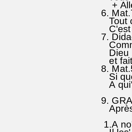
+ Allé'
6. 
Tout ce
C'est ce
7. Di
Comme'l
Dieu no
et fait
8.
Si quel'
A qui' 
9. GRA
Après 
1.A no'