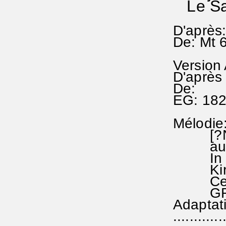
Le Saint
D'après
De: Mt 6
Version
D'après
De:
EG: 18
Mélodie
[?Nach
aus d
In Gott
Kirche
Ces ver
GRADUE
Adaptat
...........