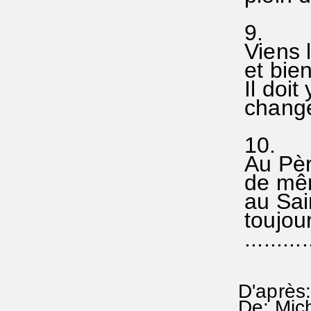
9.
Viens l
et bien
Il doit
changer
10.
Au Père
de mêm
au Sain
toujour
...........
D'après
De: Mic