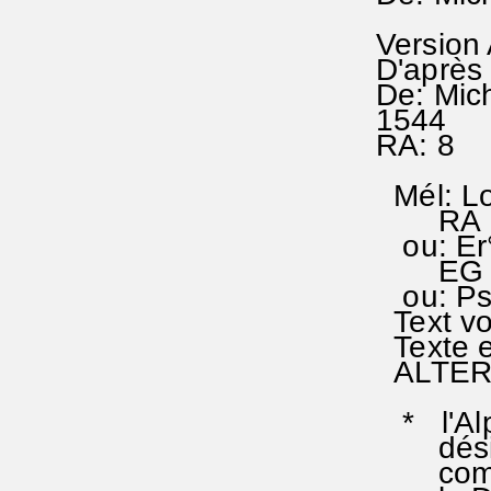
Version
D'après 
De: Mic
1544
RA: 8
Mél: Lo
RA 8;
ou: Er°
EG 193 
ou:
Text vo
Texte e
ALTERN
* l'Alp
désigne
comme c