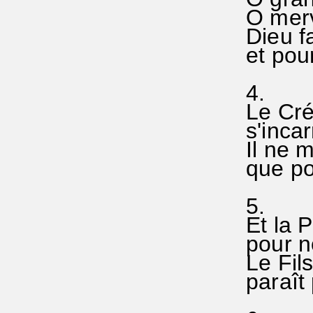
O merv
Dieu f
et pour
4.
Le Créa
s'inca
Il ne 
que pou
5.
Et la P
pour no
Le Fils
paraît 