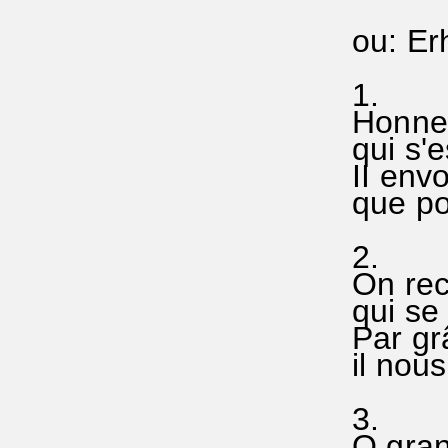
ou: Er
1.
Honneu
qui s'
II env
que po
2.
On rec
qui se
Par grâ
il nous
3.
O gran