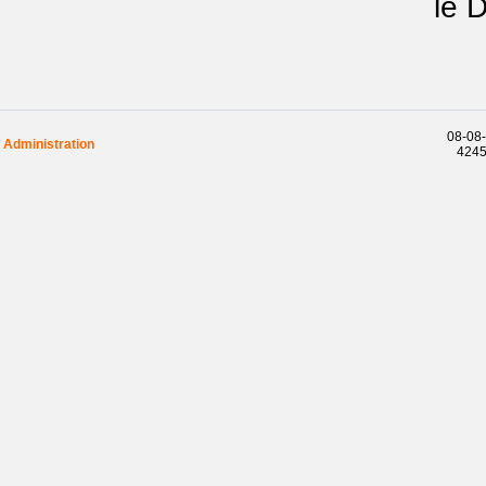
le Déb
08-08-
Administration
42457