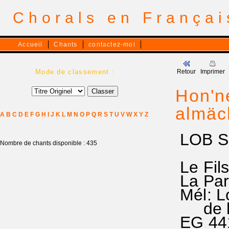
Chorals en França
Accueil
Chants
contactez-moi
Mode de classement :
Retour
Imprimer
Hon'ne
almäc
A
B
C
D
E
F
G
H
I
J
K
L
M
N
O
P
Q
R
S
T
U
V
W
X
Y
Z
LOB S
Nombre de chants disponible : 435
Le Fils
La Paro
Mél: L
de la
EG 4