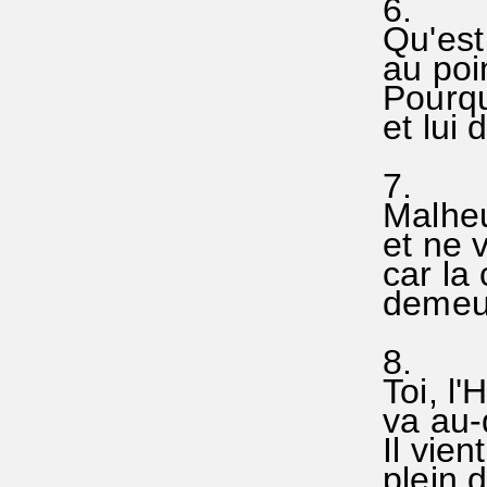
6.
Qu'est
au poin
Pourquo
et lui 
7.
Malheu
et ne v
car la 
demeur
8.
Toi, l'
va au-
Il vien
plein d