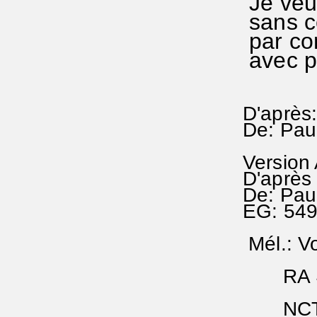
Je veux
sans ce
par con
avec p
D'après
De: Pau
Version
D'après
De: Pau
EG: 54
Mél.: V
RA 43
NCTC 1