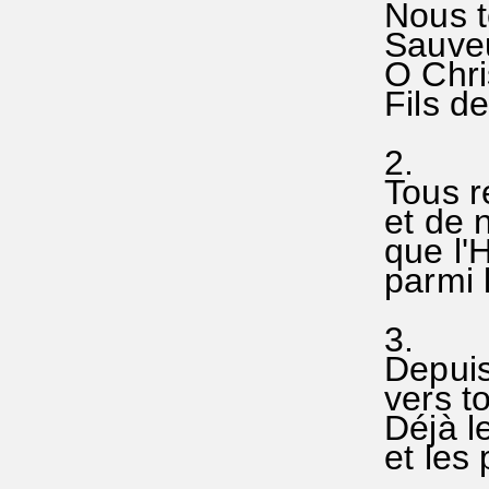
Nous t
Sauveur
O Chris
Fils de
(E
2.
Tous r
et de 
que l'
parmi l
3.
Depuis
vers to
Déjà le
et les 