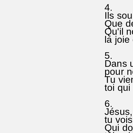
4.
Ils sou
Que de
Qu'il n
la joie
5.
Dans u
pour no
Tu vie
toi qui
6.
Jésus, 
tu vois
Qui don