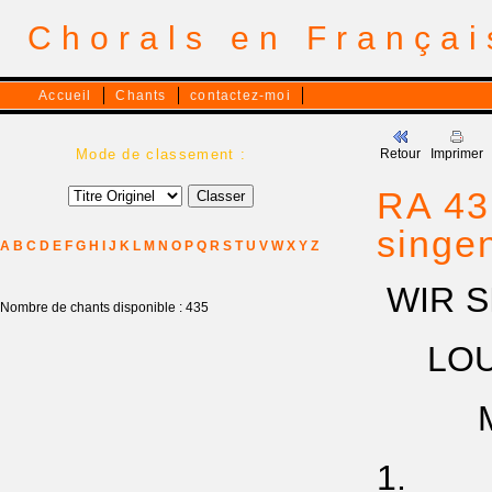
Chorals en França
Accueil
Chants
contactez-moi
Mode de classement :
Retour
Imprimer
RA 43
singen
A
B
C
D
E
F
G
H
I
J
K
L
M
N
O
P
Q
R
S
T
U
V
W
X
Y
Z
WIR S
Nombre de chants disponible : 435
LOUAN
Mt 5.
1.