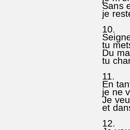
Sans el
je rest
10.
Seigne
tu met
Du mal 
tu chan
11.
En tan
je ne v
Je veux
et dans
12.