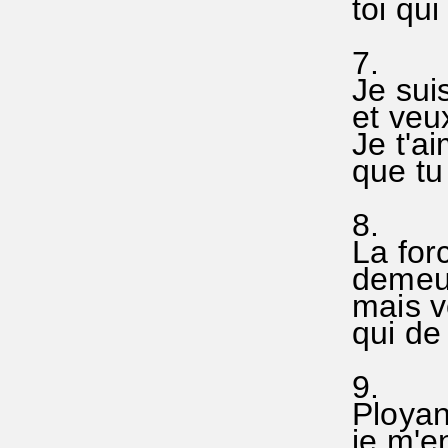
toi qui
7.
Je sui
et veux
Je t'a
que tu 
8.
La for
demeure
mais v
qui de
9.
Ployan
je m'en