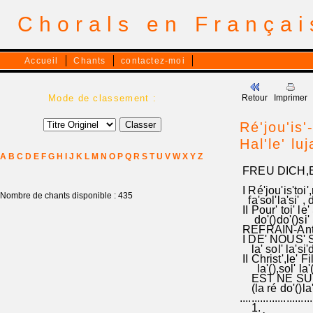
Chorals en França
Accueil
Chants
contactez-moi
Mode de classement :
Retour
Imprimer
Ré'jou'is'
Hal'le' lu
A
B
C
D
E
F
G
H
I
J
K
L
M
N
O
P
Q
R
S
T
U
V
W
X
Y
Z
FREU DICH,ER
I Ré'jou'is'toi'
Nombre de chants disponible : 435
fa'sol'la'si' , 
II Pour' toi' le
do'()do'()si' si
REFRAIN-Antie
I DE' NOUS'
la' sol' la'si'
II Christ',le' 
la'(),sol' la'(
EST NE SUR'
(la ré do'()la'
.........................
1.