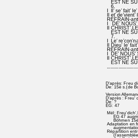
EST NE SUR'
6.
I Il' se' fait' le
II et' de'vient'
REFRAIN-ant
I DE' NOUS' 
II CHRIST',LE
EST NE SUR'
7.
I Le' re'con'nai
II Dieu' le' fait
REFRAIN-ant
I DE' NOUS' 
II CHRIST',LE
EST NE SUR
........................
D'après: Freu di
De: 15è s.(de 
Version Alleman
D'après : Freu' d
De: ?
EG: 47
Mél: Freu'dich',E
EG 47 augment
Böhmen 15è s.
Adaptation en f
augmentation 
Répartition entre
(l'assemblée) 