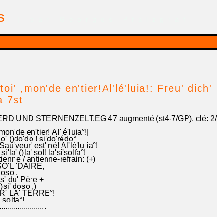
is
| par Georges Pfalzgraf
-toi' ,mon'de en'tier!Al'lé'luia!: Freu' dich'
ja 7st
D UND STERNENZELT,EG 47 augmenté (st4-7/GP). clé: 2/
,mon'de en'tier! Al'lé'luia°!|
do' ()do'do ! si'do'rédo°!
' Sau'veur' est' né! Al'lé'lu ia°!
'la' ()la' sol! la'si'solfa°!
nne / antienne-refrain: (+)
 SO'LI'DAIRE,
dosol,
Fils' du' Père +
)si' dosol,)
 LA' TERRE°!
 solfa°!
.......................