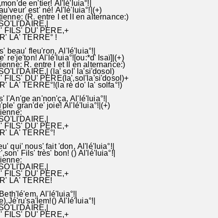
oi',mon'de en'tier! Al'lé'luia°!|
au'veur' est' né! Al'lé'luia°!|(+)
ne: (R. entre I et II en alternance:)
SO'LI'DAIRE,|
E' FILS' DU' PERE,+
 LA' TERRE° !
us' beau' fleu'ron, Al'lé'luia°!|
' re'je'ton! Al'lé'luia°![ou:*d' Isaï]|(+)
ne: R. entre I et II en alternance:)
'LI'DAIRE,| (la' sol' la'si'dosol)
,LE' FILS' DU' PERE(la',sol'la'si'dosol)+
A' TERRE°!(la ré do' la' solfa°!)
' l'An'ge an'non'ça, Al'lé'luia°!|
'ple' gran'de' joie! Al'lé'luia°!|(+)
ienne:
SO'LI'DAIRE,|
' FILS' DU' PERE,+
 LA' TERRE°!
u' qui' nous' fait 'don, Al'lé'luia°!|
,son' Fils' très' bon! () Al'lé'luia°!|
ienne:
SO'LI'DAIRE,|
E' FILS' DU' PERE,+
' LA' TERRE!
' Beth'lé'em, Al'lé'luia°!|
(e),Jé'ru'sa'lem!() Al'lé'luia°!|
SO'LI'DAIRE,|
E' FILS' DU' PERE,+