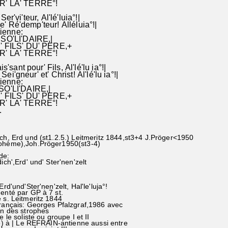
 LA' TERRE°!
' Ser'vi'teur, Al'lé'luia°!|
 le' Ré'demp'teur! Alléluia°!|
ienne:
SO'LI'DAIRE,|
' FILS' DU' PERE,+
 LA' TERRE°!
s'sant pour' Fils, Al'lé'lu ia°!|
' Sei'gneur' et' Christ! Al'lé'lu ia°!|
ienne:
SO'LI'DAIRE,|
' FILS' DU' PERE,+
' LA' TERRE°!
.
ch, Erd und (st1.2.5.) Leitmeritz 1844,st3+4 J.Pröger<1950
Bohème),Joh.Pröger1950(st3-4)
de:
ich',Erd' und' Ster'nen'zelt
rd'und'Ster'nen'zelt, Hal'le'luja°!
é par GP à 7 st.
 Leitmeritz 1844
rançais: Georges Pfalzgraf,1986 avec
des strophes
 le soliste ou groupe I et II
à | Le REFRAIN-antienne aussi entre