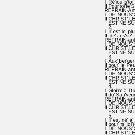
I Ré'jou'is't
II Pour'toi'le'S
REFRAIN-Antien
I DE' NOUS' 
II CHRIST',L
EST NE SUR'
2.
I Il' est' le' pl
II de' Jes'sé' le
REFRAIN-antien
I DE' NOUS' SO
II CHRIST'
EST NE SUR' L
3.
I Aux' ber'gers
II pour' le' Peu
REFRAIN-ant
I DE' NOUS' 
II CHRIST',LE
EST NE SUR'
4.
I Gloi're à' Die
II du' Sau'veur'
REFRAIN-ant
I DE' NOUS' 
II CHRIST',L
EST NE SUR
5.
I Il' est' né' à
II pour' ta' joi'
I DE' NOUS' 
II CHRIST',L