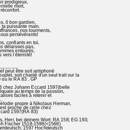
ir prodigieux,
rnelle mort,
réconfort.
s, ô bon gardien,
 ta puissante main.
frances, nos tourments,
nous persévérants!
, confiants en toi,
s délaisses pas,
ommes entourés,
vers l'éternité!
...............
f peut être soit antiphoné
plet, soit chanté d'un seul trait sur la
 ou le RA 83 . GP
3 chez Johann Eccard 1597(belle
uate au temps de la passion,
ises faciles à retenir et
.
lodie propre à Nikolaus Herman,
st proche de celle chez
rd 1597(RA 83)
s, Herr, bei deinem Wort: RA 158; EG 193;
ph Fischer 1518-1598(<1568)
deutsch; 1597 Hochdeutsch