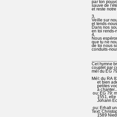
par ton pouvo
sauve de l'éte
et reste notre 
3.
Veille sur nou
et tends-nous
Dans nos souf
en toi rends-
4.
Nous espérons
que tu ne nou
de toi nous s
conduits-nous 
.......................
Cet hymne bre
couplet par cou
mél du EG 79
Mél: du RA 8
et bien adéq
petites vocal
à chanter..
ou: EG 79: mé
1551, elle e
Johann Ecca
ou: Erhalt un
Text: Christo
1589 Nieder