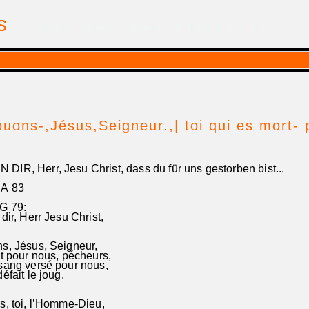
is
| par Georges Pfalzgraf
ouons-,Jésus,Seigneur.,| toi qui es mort
R, Herr, Jesu Christ, dass du für uns gestorben bist...
RA 83
G 79:
r, Herr Jesu Christ,
s, Jésus, Seigneur,
rt pour nous, pécheurs,
sang versé pour nous,
éfait le joug.
s, toi, l’Homme-Dieu,