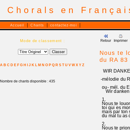
Chorals en França
Accueil
Chants
contactez-moi
Mode de classement :
Retour
Imprimer
Nous te l
du RA 83
A
B
C
D
E
F
G
H
I
J
K
L
M
N
O
P
Q
R
S
T
U
V
W
X
Y
Z
WIR DANKEN DI
-mélodie du 
Nombre de chants disponible : 435
ou- mél. du E
Wir danken di
1.
Nous te louon
toi qui es mo
mais par ton 
du mal tu as d
2.
Nous te prion