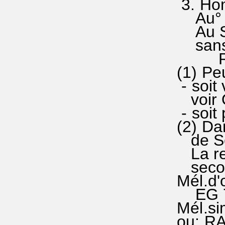
3. Hon°
Au° 
Au Sai
sans c
R. A°
(1) Peu
- soit 
voir O
- soit 
(2) Dan
de Sc
La rep
second
Mél.d'o
EG 785
Mél.si
ou: RA