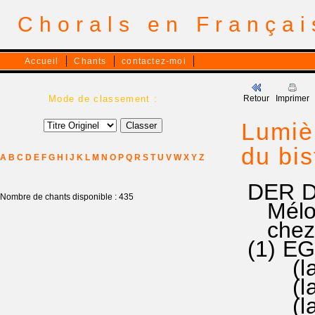
Chorals en França
Accueil
Chants
contactez-moi
Mode de classement :
Retour
Imprimer
Lumièr
du bis
A
B
C
D
E
F
G
H
I
J
K
L
M
N
O
P
Q
R
S
T
U
V
W
X
Y
Z
DER DU
Nombre de chants disponible : 435
Mélodi
chez L
(1) E
(la|sol
(la|sol
(la si