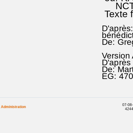
NCTC 
Texte 
D'après:
bénédict
De: Gre
Version
D'après 
De: Mar
EG: 47
07-08-
Administration
42440