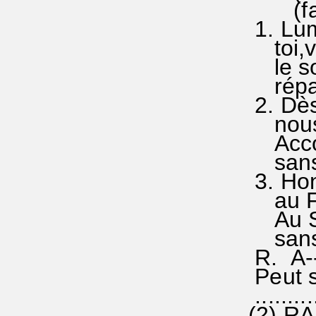
(fa sol
1. Lumi
toi,vra
le sol
répand
2. Dès 
nous te
Accord
sans c
3. Hon
au Fil
Au Sai
sans c
R. A--
Peut se
..........
(2) RA