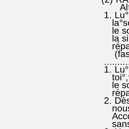
Altern
1. Lu°m
la°solr
le sol
la sid
répand
(fasol(
........
1. Lu°m
toi°,vr
le sol
répand
2. Dès°
nous° 
Accord
sans c