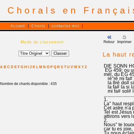
Chorals en França
Accueil
Chants
contactez-moi
Mode de classement :
Retour
Imprimer
La haut r
DIE SONN H
A
B
C
D
E
F
G
H
I
J
K
L
M
N
O
P
Q
R
S
T
U
V
W
X
Y
Z
EG 459; ou u
mél. du EG 45
ré°ré mi fa# l
la 8ré do# si l
Nombre de chants disponible : 435
la fa# la si la
mi fa# sol# la
................
1.
La° haut resple
Cet astre n'a p
Tel est Jésus 
attirons vers l
2.
Nous° te louon
car tu es joie,
Tu nous éclair