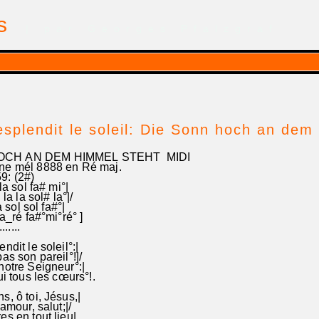
is
| par Georges Pfalzgraf
esplendit le soleil: Die Sonn hoch an de
OCH AN DEM HIMMEL STEHT MIDI
ne mél 8888 en Ré maj.
9: (2#)
a sol fa# mi°|
a la sol# la°|/
 sol sol fa#°|
_ré fa#°mi°ré° ]
...............
ndit le soleil°:|
as son pareil°!|/
notre Seigneur°:|
ui tous les cœurs°!.
s, ô toi, Jésus,|
 amour, salut;|/
es en tout lieu|