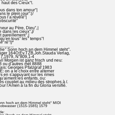
u haut des Cieux°!.
us dans ton amour°|
ns le plein jour°:|/
ous l'a révélé°|
obscurité°
neur au Père, Dieu°,|
 dans les cieux°,|/
t pareillement°,|
u'en tous° les° temps°!
#°ré°!)*
.............
ie° Sonn hoch an dem Himmel steht°.
r 164O;Ev.TZB,Joh.Stauda Verlag,
,1979, N°809,1-4
l Morgen ist ganz frisch und neu:
 ou d'autres mél 8888
çais: Georges Pfalzgraf 1983
n a le choix entre alterner
s en s'appuyant sur les rimes
'aiment les enfants. ou:
s couplet au milieu des strophes à /.
ur l'Amen à la fin du Gloria versifié.
onn hoch an dem Himmel steht° MIDI
Lobwasser (1515-1585) 1579
de: