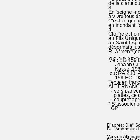
de la clarté d
3.
En°seigne -no
à vivre tous da
C'est toi qui n
en inondant l'
4.
Gloi°re et hon
au Fils Unique
au Saint Espri
désormais jusq
R. A°men°!(do
........................
Mél: EG 459 D
Johann Crüge
Kassel,1967
ou: RA 218: Al
158 EG 193
Texte en fran
ALTERNANCE: o
- vers par ver
plattes, ce qu
- couplet aprè
* S'associer po
GP
D'après: Die° S
De: Ambrosius 
Version Alleman