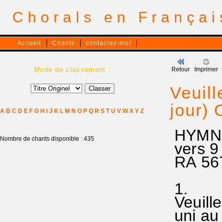
Chorals en França
Accueil
Chants
contactez-moi
Mode de classement :
Retour
Imprimer
Veuill
jour) 
A
B
C
D
E
F
G
H
I
J
K
L
M
N
O
P
Q
R
S
T
U
V
W
X
Y
Z
HYMNE 
Nombre de chants disponible : 435
vers 9 
RA 567
1.
Veuille
uni au 