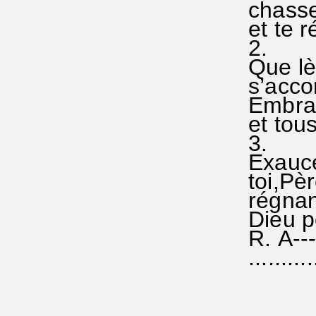
chasser
et te 
2.
Que lè
s’accor
Embras
et tou
3.
Exauce
toi,Pèr
régnant
Dieu po
R. A--
...........