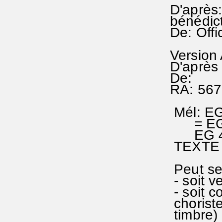
D'après:
bénédict
De: Offi
Version
D'après 
De:
RA: 567
Mél: EG
= EG 
EG 453
TEXTE e
Peut se 
- soit v
- soit c
chorist
timbre) 