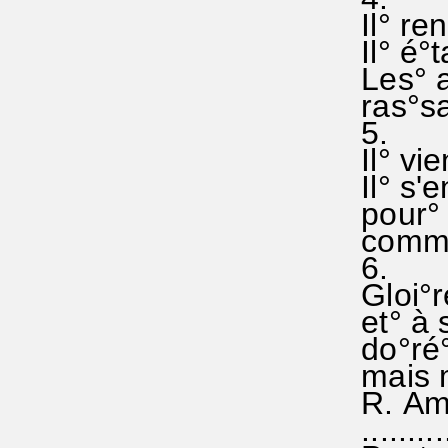
Il° ren
Il° é°t
Les° a
ras°sa°
5.
Il° vie
Il° s'e
pour° 
comme i
6. Do
Gloi°re
et° à s
do°ré°
mais m
R. Ame
..........