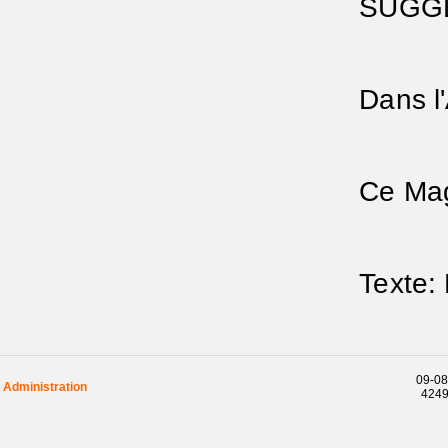
SUGGEST
chante
par le
pour l
Dans l'
à la f
inutile
de l'
Ce Magni
Je ne 
"J'ent
louant
Texte: L
Texte e
1974
09-08
Administration
42493