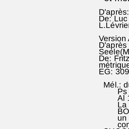
D'après
De: Luc 
L.Lévri
Version
D'après
Seele(
De: Frit
métrique
EG: 30
Mél.: d
Ps 8(e
Al 14/
La mélo
BOURGE
un exce
convien