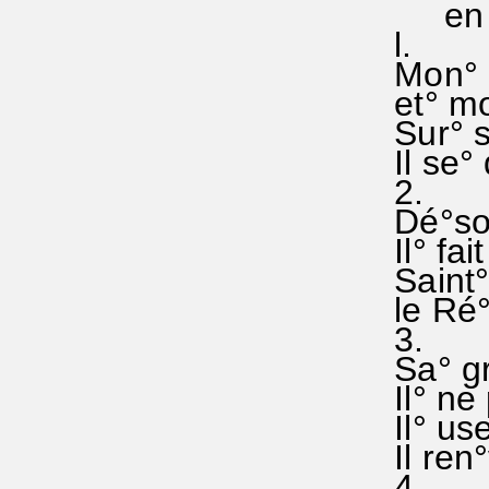
en el
l.
Mon° â
et° mon
Sur° sa
Il se°
2.
Dé°sor
Il° fai
Saint° 
le Ré°
3.
Sa° gr
Il° ne 
Il° use
Il ren°
4.