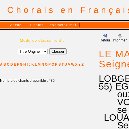
Chorals en França
Accueil
Chants
contactez-moi
Mode de classement :
Retour
Imprimer
LE MA
Seign
A
B
C
D
E
F
G
H
I
J
K
L
M
N
O
P
Q
R
S
T
U
V
W
X
Y
Z
LOBGE
Nombre de chants disponible : 435
55) EG
ou: RA
VOIR 
se tr
LOUANG
Servan