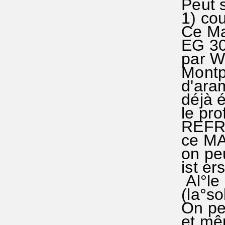
Peut s
1) cou
Ce Magn
EG 309
par Wi
Montpel
d'aramé
déjà é
le pro
REFRAI
ce MAG
on peut
ist er
Al°le -l
(la°sol
On peut
et mêm