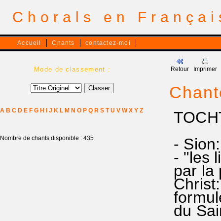
Chorals en França
Accueil
Chants
contactez-moi
Mode de classement :
Retour
Imprimer
Chante
A
B
C
D
E
F
G
H
I
J
K
L
M
N
O
P
Q
R
S
T
U
V
W
X
Y
Z
TOCHT
Nombre de chants disponible : 435
- Sion:
- "les 
par la 
Christ:
formule
du Sain