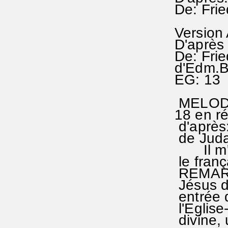
De: Frie
Version
D'après 
De: Frie
d'Edm.B
EG: 13
MELODIE
18 e
d'après
de Jud
Il m'a 
le franç
REMARQU
Jésus d
entrée d
l'Eglis
divine, u