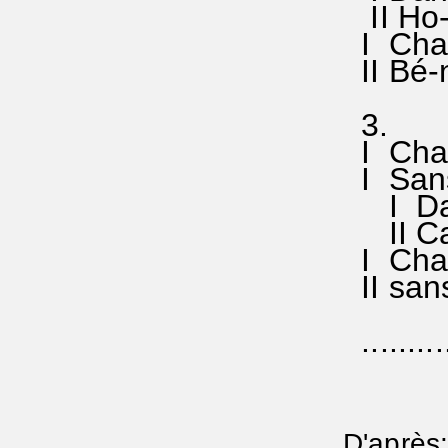
II Ho-s
I Chan
II Bé-n
3.
I Chan
I Sans-
I Dans
II Car
I Chan
II sans
..........
D'après: