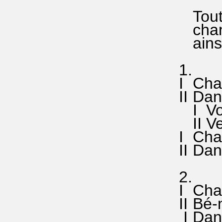
Tout a
chante 
ainsi d
1.
I Chant
II Dans
I Voi-
II Vers
I Chant
II Dans
2.
I Chan
II Bé-n
I Dans-