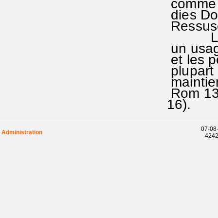
comme il
dies Do
Ressusc
Le cho
un usage
et les 
plupart 
maintien
Rom 13.8
1
07-08-
Administration
42425