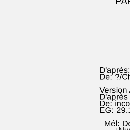
PAR° 
D'après
De: ?/C
Version
D'après 
De: inc
EG: 29
Mél: De