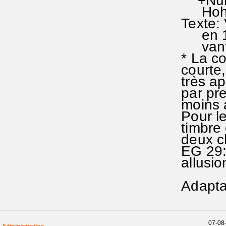
+Nunc 
Hohenfu
Texte: 
en 156O
vantage
* La co
courte,
très app
par pre
moins
Pour le
timbre 
deux ch
EG 29: i
allusio
Adaptat
07-08-