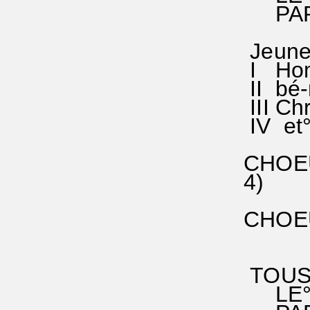
PAR° 
Jeunes
I Hom°
II bé-n
III Chr
IV et° 
CHOEUR
4) Il 
qui es
CHOEUR
Chris
à lui°
TOUS
LE° S