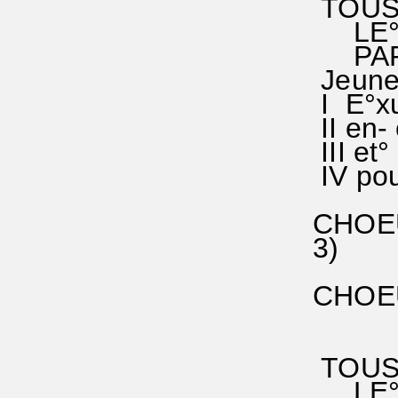
TOUS
LE° S
PAR° 
Jeunes
I E°xu
II en- 
III et°
IV pour
CHOEUR
3) Nou
qui n
CHOEUR
le Fil
et c'e
TOUS
LE° S