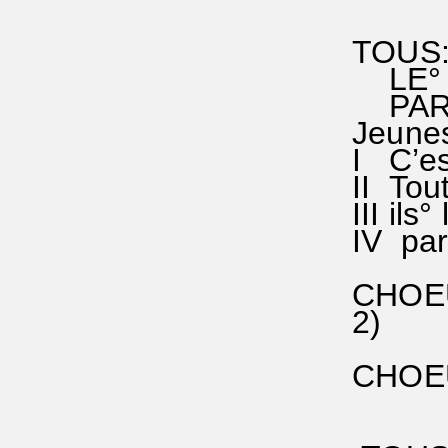
ré fa°
TOUS
LE° S
PAR° 
Jeunes
I C’est
II Tout
III ils
IV par°
CHOEUR
2) Réj
de no
CHOEUR
en se
En pai