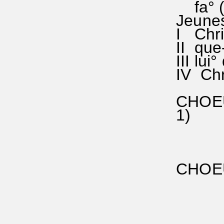
fa° ()s
Jeune
I Chris
II que-
III lui°
IV Chri
CHOEUR
1) Enfi
fa fa 
parmi
la sol
CHOEUR
fa ()
le Chr
la do-
et l'A