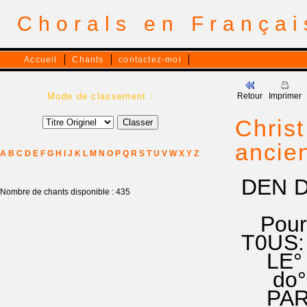
Chorals en França
Accueil
Chants
contactez-moi
Mode de classement :
Retour
Imprimer
Christ
ancie
A
B
C
D
E
F
G
H
I
J
K
L
M
N
O
P
Q
R
S
T
U
V
W
X
Y
Z
DEN DI
Nombre de chants disponible : 435
enfan
Pour c
T0US:
LE° S
do° la 
PAR° 