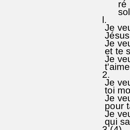
ré ré 
sol _d
l.
Je veux
Jésus,
Je veux
et te s
Je veu
t'aimer
2.
Je veu
toi mon
Je veux
pour ta
Je veu
qui sa
3.(4)