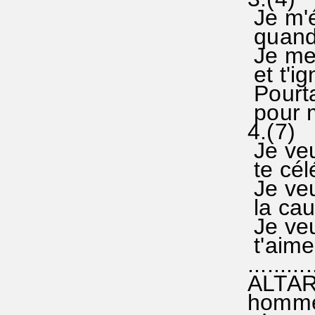
Je m'é
quand j
Je me t
et t'ig
Pourtan
pour m'
4.(7)
Je veux
te célé
Je veux
la cau
Je veux
t'aimer
...........
ALTARN
hommes