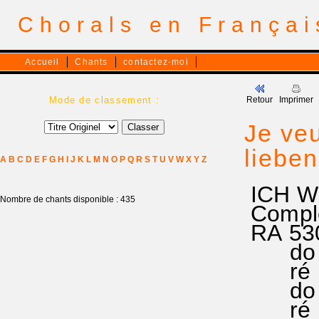
Chorals en França
Accueil
Chants
contactez-moi
Mode de classement :
Retour
Imprimer
Je veu
liebe
A
B
C
D
E
F
G
H
I
J
K
L
M
N
O
P
Q
R
S
T
U
V
W
X
Y
Z
ICH W
Nombre de chants disponible : 435
Complé
RA 530
do mi 
ré mi f
do mi 
ré mi 