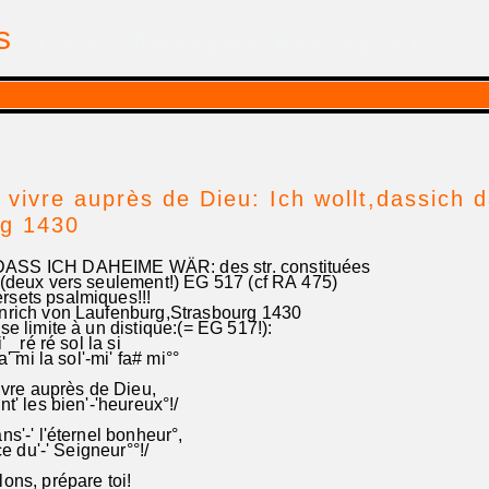
is
| par Georges Pfalzgraf
à vivre auprès de Dieu: Ich wollt,dassich 
rg 1430
SS ICH DAHEIME WÄR: des str. constituées
 (deux vers seulement!) EG 517 (cf RA 475)
rsets psalmiques!!!
nrich von Laufenburg,Strasbourg 1430
se limite à un distique:(= EG 517!):
_ré ré sol la si
 mi la sol'-mi' fa# mi°°
vivre auprès de Dieu,
t' les bien'-'heureux°!/
ns'-' l'éternel bonheur°,
ce du'-' Seigneur°°!/
ons, prépare toi!