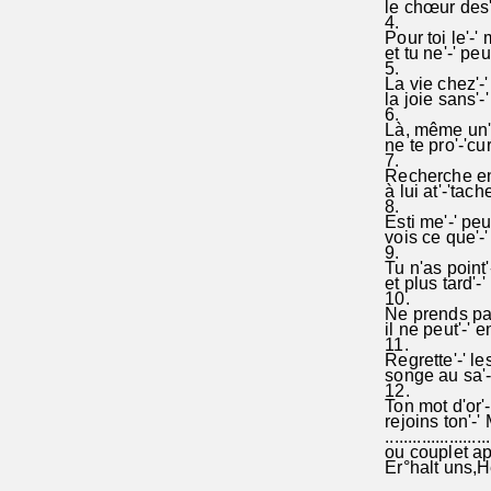
le chœur des'-'
4.
Pour toi le'-' 
et tu ne'-' peux
5.
La vie chez'-'
la joie sans'-'
6.
Là, même un'-
ne te pro'-'cur
7.
Recherche en'-
à lui at'-'tach
8.
Esti me'-' peu
vois ce que'-' 
9.
Tu n'as point'-
et plus tard'-'
10.
Ne prends pas
il ne peut'-' e
11.
Regrette'-' l
songe au sa'-'l
12.
Ton mot d'or'-'
rejoins ton'-' 
.......................
ou couplet ap
Er°halt uns,H