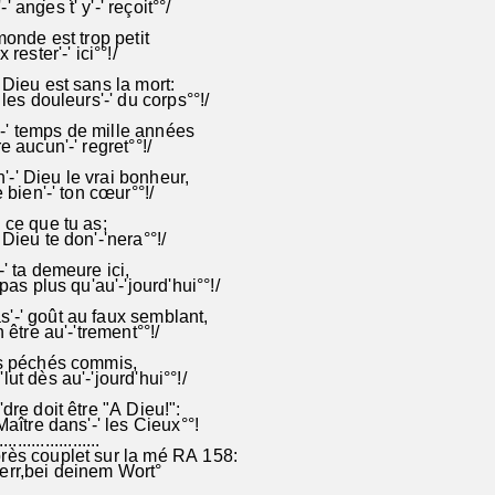
 anges t' y'-' reçoit°°/
monde est trop petit
 rester'-' ici°°!/
 Dieu est sans la mort:
 les douleurs'-' du corps°°!/
' temps de mille années
e aucun'-' regret°°!/
' Dieu le vrai bonheur,
e bien'-' ton cœur°°!/
 ce que tu as;
Dieu te don'-'nera°°!/
' ta demeure ici,
 pas plus qu'au'-'jourd'hui°°!/
'-' goût au faux semblant,
n être au'-'trement°°!/
es péchés commis,
ut dès au'-'jourd'hui°°!/
dre doit être "A Dieu!":
Maître dans'-' les Cieux°°!
......................
rès couplet sur la mé RA 158:
err,bei deinem Wort°