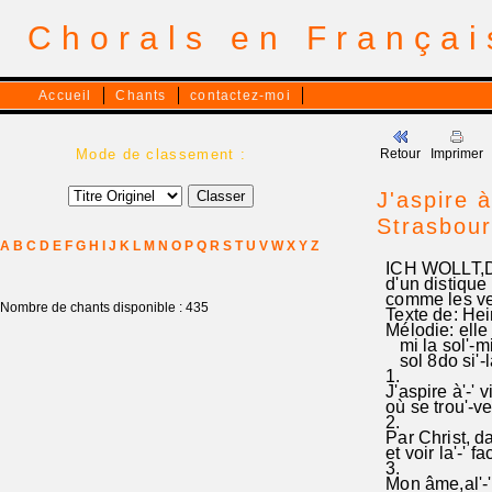
Chorals en França
Accueil
Chants
contactez-moi
Mode de classement :
Retour
Imprimer
J'aspire 
Strasbou
A
B
C
D
E
F
G
H
I
J
K
L
M
N
O
P
Q
R
S
T
U
V
W
X
Y
Z
ICH WOLLT,DA
d'un distique
comme les ve
Nombre de chants disponible : 435
Texte de: Hei
Mélodie: elle 
mi la sol'-mi' 
sol 8do si'-la'
1.
J'aspire à'-' 
où se trou'-ven
2.
Par Christ, da
et voir la'-' fa
3.
Mon âme,al'-'l