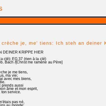
is
| par Georges Pfalzgraf
 crèche je, me' tiens: Ich steh an deiner K
N DEINER KRIPPE HIER
 clé); EG 37 (rien à la clé)
. Bach /[Christ me ramène au Père]
che je me tiens,
us, ma vie;
ai avec mes biens,
die.
 prends aussi
on âme et mon esprit,
ton service.
'étais pas né,
vins au monde;