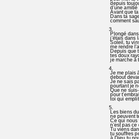
depuis toujou
d'une amitié 
Avant que ta m
Dans ta sage
comment sauv
3.
Plongé dans l
j'étais dans l
Soleil, tu vi
me rendre l'a
Depuis que tu
tes doux rayon
je marche à t
4.
Je me plais à
debout devant
Je ne sais pa
pourtant je n
Que ne suis-
pour t'embras
toi qui emplit
5.
Les biens du 
ne peuvent te
Ce qui nous t
n'est pas ce qu
Tu viens dans
tu souffres po
à Dieu tu no