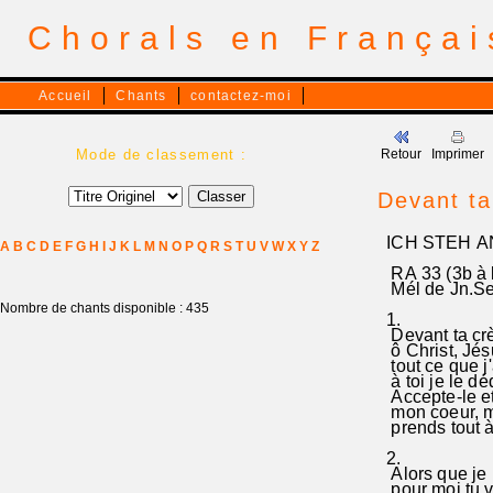
Chorals en França
Accueil
Chants
contactez-moi
Mode de classement :
Retour
Imprimer
Devant ta
ICH STEH A
A
B
C
D
E
F
G
H
I
J
K
L
M
N
O
P
Q
R
S
T
U
V
W
X
Y
Z
RA 33 (3b à la
Mél de Jn.Seb
Nombre de chants disponible : 435
1.
Devant ta crè
ô Christ, Jés
tout ce que j'
à toi je le dé
Accepte-le et
mon coeur, m
prends tout à 
2.
Alors que je n
pour moi tu 