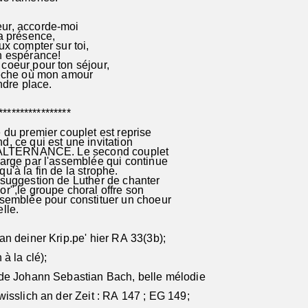
r, accorde-moi
a présence,
x compter sur toi,
n espérance!
oeur pour ton séjour,
rèche où mon amour
ndre place.
***************
du premier couplet est reprise
, ce qui est une invitation
l'ALTERNANCE. Le second couplet
arge par l'assemblée qui continue
u'à la fin de la strophe.
uggestion de Luther de chanter
r",le groupe choral offre son
ssemblée pour constituer un choeur
elle.
an deiner Krip.pe' hier RA 33(3b);
 la clé);
Johann Sebastian Bach, belle mélodie
isslich an der Zeit : RA 147 ; EG 149;