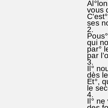
Al°lons
vous d
C'est° 
ses no
2.
Pous°se
qui nou
par° le
par l’
3.
Il° nou
dès le 
Et°, qu
le seco
4.
Il° ne 
des fo