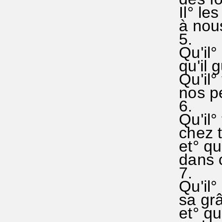
Il° les
à nous 
5.
Qu'il° 
qu'il g
Qu'il° 
nos pe
6.
Qu'il° 
chez t
et° qu'
dans c
7.
Qu'il°
sa grâ
et° qu'i