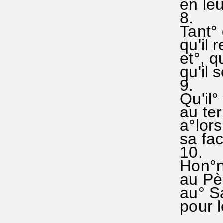
en leur
8.
Tant° q
qu'il r
et°, qua
qu'il s
9.
Qu'il° 
au ter
a°lors 
sa face
10. (
Hon°neu
au Père
au° Sai
pour le