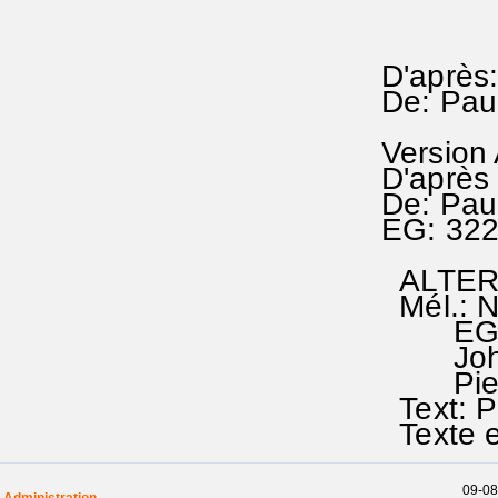
D'après:
De: Pau
Version
D'après
De: Pau
EG: 32
ALTERNA
Mél.: N
EG 22;
Johann
Pierre
Text: P
Texte e
09-08