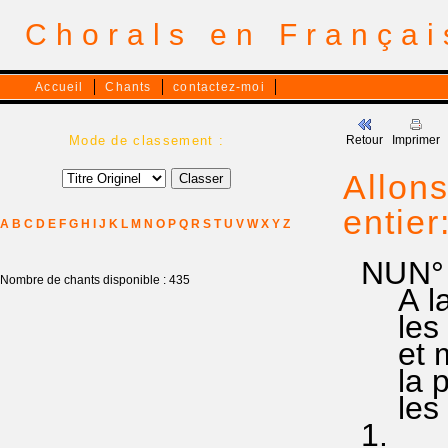
Chorals en França
Accueil
Chants
contactez-moi
Mode de classement :
Retour
Imprimer
Allons
entier
A
B
C
D
E
F
G
H
I
J
K
L
M
N
O
P
Q
R
S
T
U
V
W
X
Y
Z
NUN° 
Nombre de chants disponible : 435
A la s
les hu
et merv
la pai
les do
1.