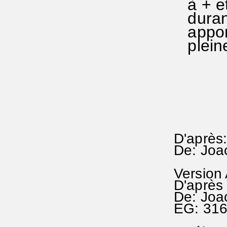
à + et 
durant 
apport
pleine
D'après
De: Joa
Version
D'après
De: Joa
EG: 31