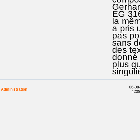
Gerhard
EG 316 
la même 
a pris u
pas pos
sans do
des tex
donné da
plus gu
singuli
06-08-
Administration
42385