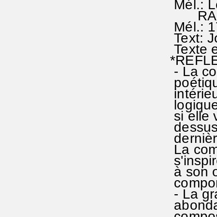
Mél.: 
RA 328
Mél.: 1
Text: 
Texte e
*REFLE
- La co
poétiqu
intérieu
logiques
si elle 
dessus 
dernièr
La comp
s'inspi
à son o
comport
- La gr
abondan
composi