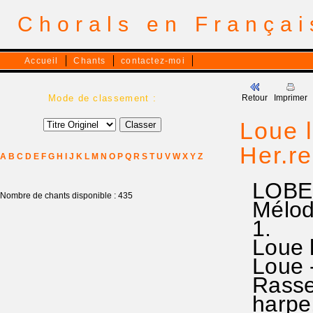
Chorals en França
Accueil
Chants
contactez-moi
Mode de classement :
Retour
Imprimer
Loue l
Her.re
A
B
C
D
E
F
G
H
I
J
K
L
M
N
O
P
Q
R
S
T
U
V
W
X
Y
Z
LOBE 
Nombre de chants disponible : 435
Mélodi
1.
Loue le
Loue -
Rassem
harpe,f