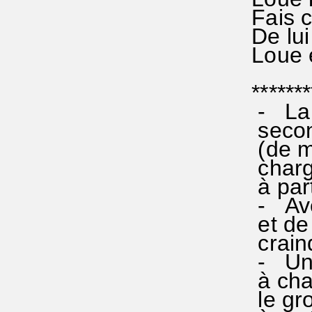
Fais co
De lui 
Loue et
********
- La m
second 
(de mêm
chargée
à parti
- Avec 
et de l
craind
- Une 
à chan
le grou