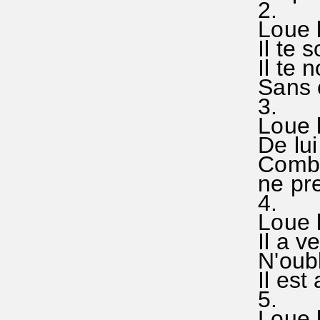
2.
Loue le
Il te so
Il te no
Sans ce
3.
Loue le
De lui 
Combien
ne pren
4.
Loue le
Il a ve
N'oublie
Il est 
5.
Loue le