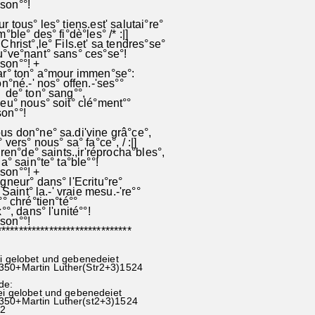
 son°°!
 tous° les° tiens.est' salutai°re°
ble° des° fi°dè°les° /* :|]
hrist°,le° Fils.et' sa tendres°se°
°ve°nant° sans° ces°se°!
 son°°! +
r° ton° a°mour immen°se°:
n°né.-' nos° offen.-'ses°°
de° ton° sang°°,
u° nous° soit° clé°ment°°
son°°!
s don°ne° sa.di'vine grâ°ce°,
vers° nous° sa° fa°ce°, / :|]
ren°de° saints.,ir'réprocha°bles°,
a° sain°te° ta°ble°°!
 son°°! +
neur° dans° l'Ecritu°re°
 Saint° la.-' vraie mesu.-'re°°
° chré°tien°té°°
°, dans° l'unité°°!
 son°°!
******************************
ei gelobet und gebenedeiet
350+Martin Luther(Str2+3)1524
de:
sei gelobet und gebenedeiet
350+Martin Luther(st2+3)1524
92