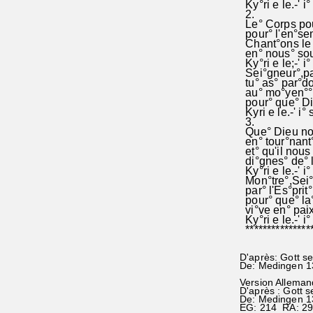
Ky°ri e le.-' i°
2.
Le° Corps pour
pour° l'en°sem°
Chant°ons le C
en° nous° sou
Ky°ri e le;-' i°
Sei°gneur°,pa
tu° as° par°do
au° mo°yen°° 
pour° que° Die
Kyri e le.-' i° 
3.
Que° Dieu nou
en° tour°nant° 
et° qu'il nous 
di°gnes° de° l
Ky°ri e le.-' i°
Mon°tre°,Sei°g
par° l'Es°prit°
pour° que° la°
vi°ve en° paix°
Ky°ri e le.-' i°
****************
D'après: Gott s
De: Medingen 1
Version Alleman
D'après : Gott 
De: Medingen 1
EG: 214 RA: 2