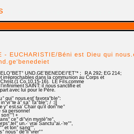
is
| par Georges Pfalzgraf
- EUCHARISTIE/Béni est Dieu qui nous.es
nd.ge'benedeiet
ELO°BET° UND.GE'BENEDEI°ET°* ; RA 292; EG 214;
 irréprochables dans la communion au Corps et
hrist.(1 Co.10,15-16). LE Fils,comme
'infiniment SAINT: il nous sanctifie et
art avec lui pour le Père.
° qui° nous.est' favora°ble°:
n°vi°te à° sa° Ta°ble°; / :|]
 y° est.sa' Chair qu'il don°ne°
e sa personne!
° son°°! +
ans° ce° di°vin mystè°re°,
s°,tel° un.-' vrai Sanctu°ai.-'re°°,
°° et ton° sang°°,
° nous° dé°li°vrer°°