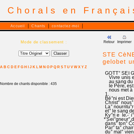
Chorals en França
Accueil
Chants
contactez-moi
Mode de classement :
Retour
Imprimer
STE CèNE 
gelobet u
A
B
C
D
E
F
G
H
I
J
K
L
M
N
O
P
Q
R
S
T
U
V
W
X
Y
Z
GOTT° SEI G
Vivre unis et
au sang du C
Nombre de chants disponible : 435
le Père, est l
nous met à p
1.
Bé°ni est Dieu
Christ° nous° i
La° nourritu°re
et° le sang d
Ky°ri e le.-' i
*'Sei°gneur°,d
dans° ton° Corp
Par° ta° chair
du° mal° viens