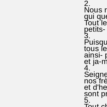
2.
Nous re
qui que
Tout le
petits-
3.
Puisque
tous le
ainsi- 
et ja-m
4.
Seigneu
nos frè
et d'he
sont pr
5.
Tout c