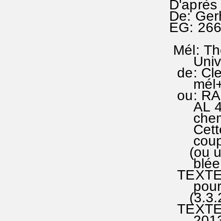
D'après 
De: Ger
EG: 266
Mél: Th
Univer
de: Cle
mél+ à
ou: RA 
AL 49-
chemin 
Cette 
couplet
(ou un 
blée / 
TEXTE (
pour l'
(3.3.20
TEXTE (
2013; J