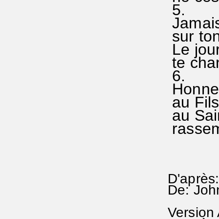
5.
Jamais-
sur ton
Le jour
te cha
6.
Honneur
au Fils
au Sain
rassem
D'après:
De: Joh
Version