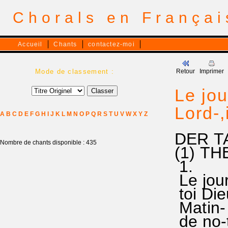
Chorals en França
Accueil
Chants
contactez-moi
Mode de classement :
Retour
Imprimer
Le jou
Lord-,
A
B
C
D
E
F
G
H
I
J
K
L
M
N
O
P
Q
R
S
T
U
V
W
X
Y
Z
DER T
Nombre de chants disponible : 435
(1) TH
1.
Le jour-
toi Di
Matin- 
de no-t