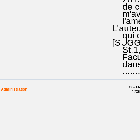
de ce t
m'avait
l'améli
L'auteu
qui est
[SUGGES
St.1,ver
Facultat
dans la
..........
06-08-
Administration
42369