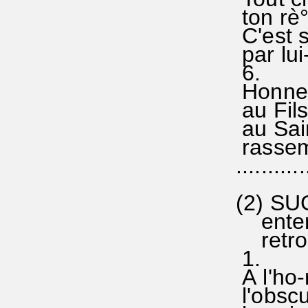
ton rè°
C'est s
par lui
6
Honneur
au Fils
au Sain
rassem-
...........
(2) S
entend
retrouv
1.
A l'ho-
l'obscu