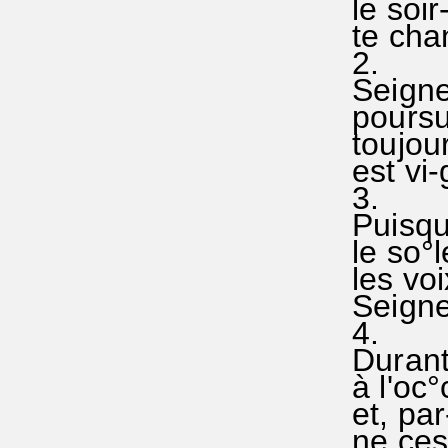
le soir
te chan
2.
Seigneu
poursui
toujour
est vi-
3.
Puisqu'
le so°l
les voi
Seigneu
4.
Durant-
à l'oc°
et, par
ne ces-