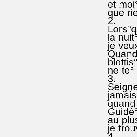
et moi°
que rie
2.
Lors°q
la nuit
je veux
Quand 
blottis
ne te° 
3.
Seigneu
jamais 
quand 
Guidé°
au plus
je trou
4.