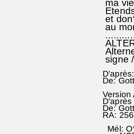
ma vie 
Etends
et don°
au mon
...........
ALTE
Alterne
signe /
D'après
De: Got
Version
D'après
De: Gott
RA: 256
Mél: O°