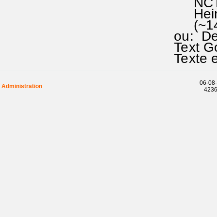
NCTC 1
Heinric
(~149
ou: Der
Text Go
Texte e
06-08-
Administration
42369