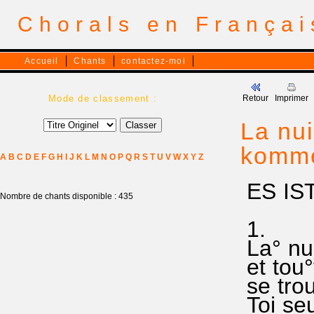
Chorals en França
Accueil
Chants
contactez-moi
Mode de classement :
Retour
Imprimer
La nui
komme
A
B
C
D
E
F
G
H
I
J
K
L
M
N
O
P
Q
R
S
T
U
V
W
X
Y
Z
ES IS
Nombre de chants disponible : 435
1.
La° nui
et tou°
se trou
Toi seu