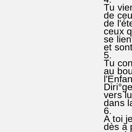
Tu vie
de ceu
de l'ét
ceux q
se lie
et son
5.
Tu con
au bou
l'Enfan
Diri°g
vers lu
dans l
6.
A toi j
dès à 