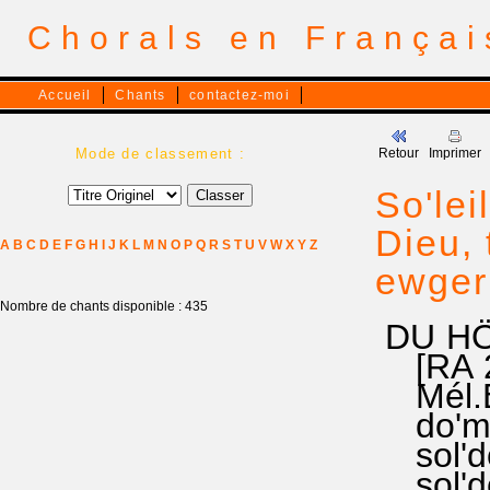
Chorals en França
Accueil
Chants
contactez-moi
Mode de classement :
Retour
Imprimer
So'lei
Dieu, 
A
B
C
D
E
F
G
H
I
J
K
L
M
N
O
P
Q
R
S
T
U
V
W
X
Y
Z
ewger
Nombre de chants disponible : 435
DU HÖ
[RA 23
Mél.E
do'mi 
sol'do 
sol'do 