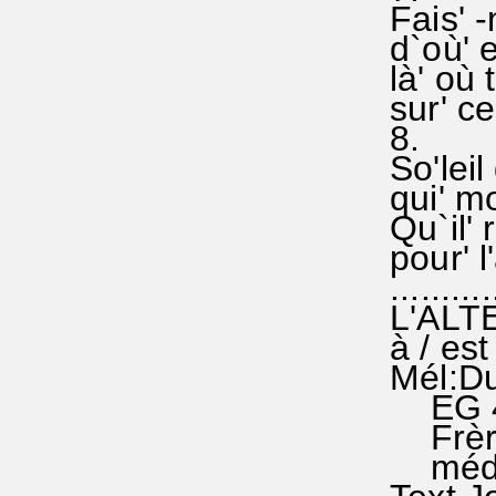
Fais' -
d`où' e
là' où 
sur' ce
8.
So'leil
qui' mo
Qu`il' 
pour' l
..........
L'ALTE
à / es
Mél:Du
EG 441
Frères
médita