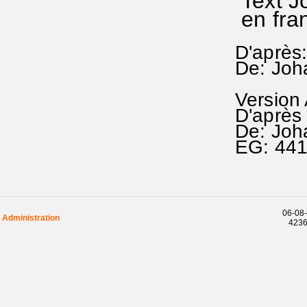
Text J
en fra
D'après:
De: Joh
Version
D'après
De: Joh
EG: 44
06-08-
Administration
42362