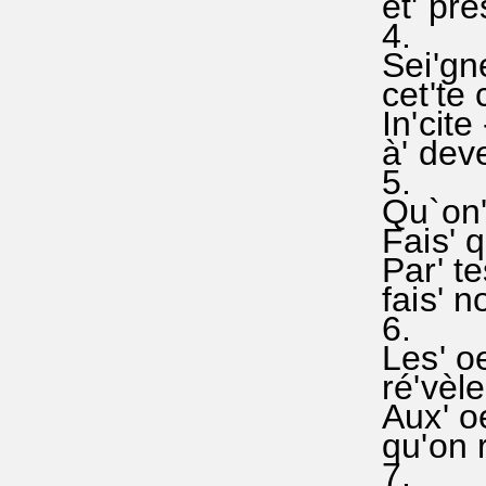
et' prè
4.
Sei'gne
cet'te 
In'cite
à' deve
5.
Qu`on' 
Fais' q
Par' t
fais' n
6.
Les' oe
ré'vèle
Aux' o
qu'on 
7.