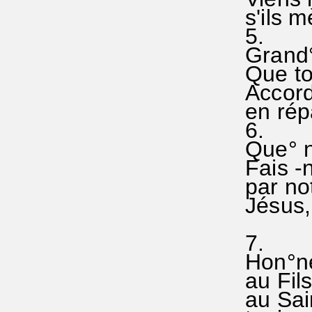
s'ils m
5.
Grand° 
Que ton
Accord
en répa
6.
Que° no
Fais -n
par no
Jésus, 
7.
Hon°neu
au Fils
au Sain