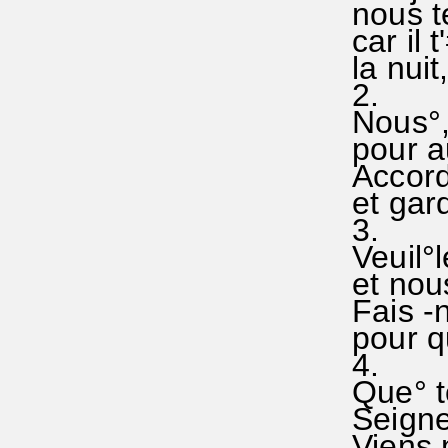
nous te
car il 
la nuit
2.
Nous°, 
pour au
Accord
et gard
3.
Veuil°l
et nous
Fais -n
pour qu
4.
Que° t
Seigneu
Viens 