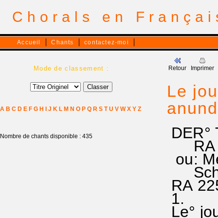
Chorals en França
Accueil
Chants
contactez-moi
Mode de classement :
Retour
Imprimer
Le jou
anund[
A
B
C
D
E
F
G
H
I
J
K
L
M
N
O
P
Q
R
S
T
U
V
W
X
Y
Z
DER° T
Nombre de chants disponible : 435
RA 22
ou: Mél
Schon 
RA 225
1.
Le° jou