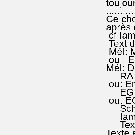
toujour
...........
Ce cho
après 
cf Iam 
Text d
Mél: M
ou : E
Mél: De
RA 225
ou: Er
EG 19
ou: EG
Schon 
Iam Lu
Text 
Texte 