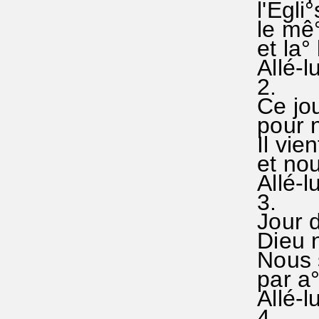
l'Egli°
le mê°
et la° 
Allé-lu
2.
Ce jour
pour no
Il vien
et nou
Allé-lu
3.
Jour du
Dieu n
Nous s
par a°
Allé-lu
4.