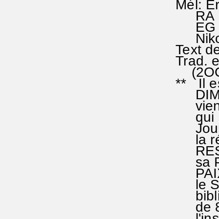
Mél: Er
RA 202
EG 106;
Nikol
Text d
Trad. e
(2OO
** Il es
DIMANCH
vient d
qui sig
Jour d
la répé
RESSUS
sa PAIX
PAIX au
le SAL
bibliqu
de 8 jo
l'insti