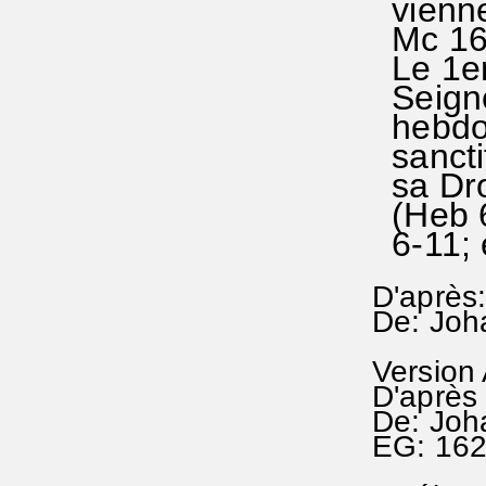
viennen
Mc 16
Le 1er 
Seigne
hebdom
sanctif
sa Droi
(Heb 6
6-11; 
D'après
De: Joh
Version
D'après
De: Joh
EG: 16