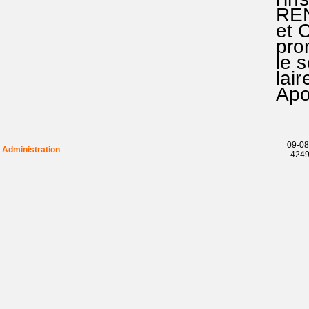
RENDEZ
et Chri
promess
le sens
laire: 
Apoc 4
09-08
Administration
42494