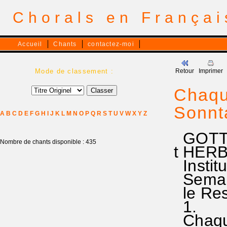
Chorals en França
Accueil
Chants
contactez-moi
Mode de classement :
Retour
Imprimer
Chaqu
Sonnt
A
B
C
D
E
F
G
H
I
J
K
L
M
N
O
P
Q
R
S
T
U
V
W
X
Y
Z
GOTT 
Nombre de chants disponible : 435
t HER
Instit
Semain
le Ress
1.
Chaque