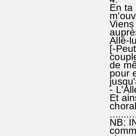
En ta P
m'ouvri
Viens a
auprès°
Allé-lu
[-Peut
couplet
de mêm
pour e
jusqu'à
- L'All
Et ain
choral 
...........
NB: IN
comme 