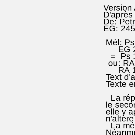
Version
D'après
De: Pet
EG: 24
Mél: Ps
EG 245;
= Ps 1
ou: RA 
RA 167 
Text d'
Texte e
La répé
le seco
elle y a
n'altère
La mélod
Néanmoi