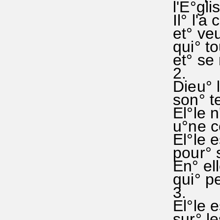
l'E°gli
Il° l'a
et° veu
qui° to
et° se 
2.
Dieu° l
son° te
El°le n
u°ne cé
El°le e
pour° s
En° ell
qui° pe
3.
El°le e
sur° le