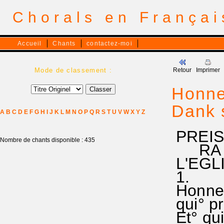
Chorals en França
Accueil
Chants
contactez-moi
Mode de classement :
Retour
Imprimer
Honne
Dank 
A
B
C
D
E
F
G
H
I
J
K
L
M
N
O
P
Q
R
S
T
U
V
W
X
Y
Z
PREIS
Nombre de chants disponible : 435
RA 1
L'EGL
1.
Honneu
qui° pr
Et° qui