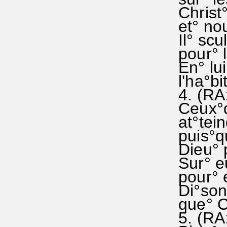
Christ°
et° nou
Il° scu
pour° l'
En° lui
l'ha°bi
4. (RA:
Ceux°q
at°teind
puis°qu
Dieu° p
Sur° eu
pour° e
Di°sons
que° C
5. (RA: