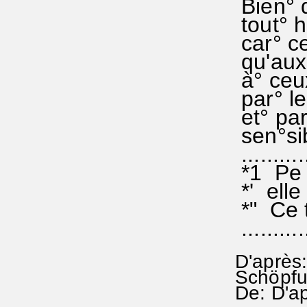
Bien° q
tout° h
car° ce
qu'aux
à° ceux
par° le
et° par
sen°sib
...........
*1 Pe 
*' elle
*" Ce 
...........
D'après
Schöpf
De: D'a