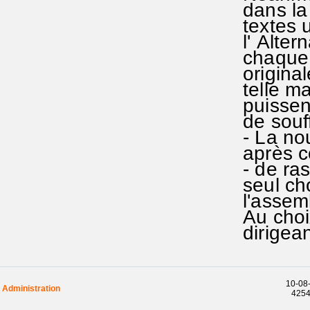
dans la
textes 
l' Alter
chaque s
origina
telle m
puissent
de souff
- La no
après co
- de ras
seul ch
l'assemb
Au choi
dirigean
10-08-
Administration
42546