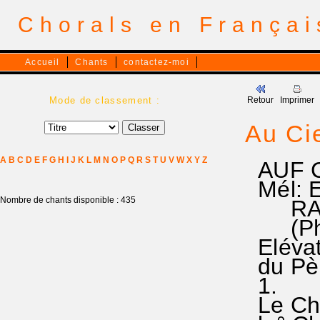
Chorals en França
Accueil
Chants
contactez-moi
Mode de classement :
Retour
Imprimer
Au Cie
A
B
C
D
E
F
G
H
I
J
K
L
M
N
O
P
Q
R
S
T
U
V
W
X
Y
Z
AUF C
Mél: Es
Nombre de chants disponible : 435
RA 1
(Ph 2.
Elévat
du Pè
1.
Le Chri