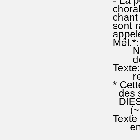
- La po
choral 
chant l
sont r
appelé
Mél.*:
NCTC 
de Ma
Texte:
revu 
* Cett
des st
DIES I
(~156
Texte e
en 2