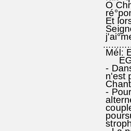
O Chri
ré°pon
Et lors
Seigne
j'ai°me
...........
Mél: Es
EG 14
- Dans
n'est p
Chant
- Pour 
altern
couplet
poursui
stroph