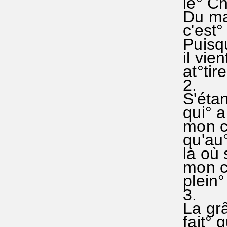
le° Che
Du mal
c'est° 
Puisqu
il vien
at°tire
2.
S'étan
qui° a
mon co
qu'au°
là où 
mon
plein° 
3.
La grâ
fait° q